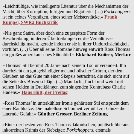
»Leichtfüßige, wie intelligente Literatur über die Mechanismen der
Macht, über Korruption, Intrigen und Bigotterie. (…)
Porkchoppers
ist ein echtes Vergnügen, eines seiner Meisterstücke.«
Frank
Rumpel, SWR2 Buchkritik
»Nie ganz Satire, aber doch eine zugespitzte Form der
Beschreibung, in deren Übertreibungen er die Verhältnisse
durchsichtig macht, gerade indem er sie in ihrer Undurchsichtigkeit
vorführt. (…) Über all seine Romane hinweg entwirft Ross Thomas
ein großes amerikanisches Sittenbild.«
Ekkehard Knörer, Merkur
»Thomas’ Stil berührt 20 Jahre nach seinem Tod unverändert. Ihn
durchzieht ein gut gebändigter melancholischer Grimm, der den
Glauben an das Gute mit einer Skepsis betrachtet, die sich nicht auf
die Seite des Bösen schlägt. (...) Man lacht, flucht und weint mit
seinen Helden in Dreiklängen zum singenden Kontrabass Charlie
Hadens.«
Hans Hütt, der Freitag
»Ross Thomas’ in unterkühlter Ironie gehärteter Stil entspricht dem
einer Raubkatze: Die makellose Schönheit verhüllt zur Gänze die
lauernde Gefahr.«
Günther Grosser, Berliner Zeitung
»Einer der besten von Ross Thomas' lakonischen, politisch überaus
inkorrekten Krimis der Siebziger:
Porkchoppers
, erstmals