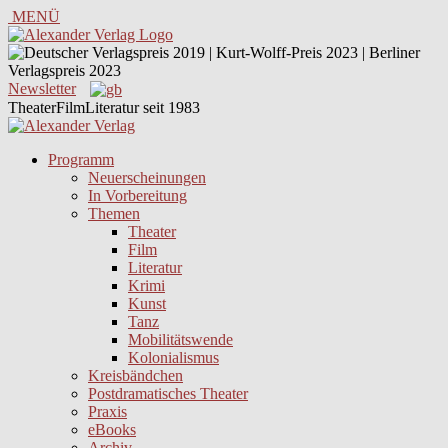
MENÜ
Newsletter
TheaterFilmLiteratur seit 1983
Programm
Neuerscheinungen
In Vorbereitung
Themen
Theater
Film
Literatur
Krimi
Kunst
Tanz
Mobilitätswende
Kolonialismus
Kreisbändchen
Postdramatisches Theater
Praxis
eBooks
Archiv