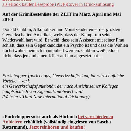
als eBook kaufen
Leseprobe (PDF)
Cover in Druckauflösung
Auf der KrimiBestenliste der ZEIT im März, April und Mai
2016!
Donald Cubbin, Alkoholiker und Vorsitzender einer der größten
Gewerkschaften Amerikas, weiß, dass der Kampf um seine
Wiederwahl hart wird. Er weiß, dass sein Assistent mit seiner Frau
schläft, dass sein Gegenkandidat ein Psycho ist und dass die Wahlen
höchstwahrscheinlich manipuliert werden. Cubbin weiß jedoch
nicht, dass jemand einen Killer auf ihn angesetzt hat...
Porkchopper [pork chops, Gewerkschaftsslang für wirtschaftliche
Vorteile + -er]:
ein Gewerkschaftsfunktionär, der nach Ansicht seiner Kollegen
hauptsächlich von Eigennutz motiviert wird.
(Webster's Third New International Dictionary)
»Porkchoppers« ist auch als Hörbuch
bei verschiedenen
Anbietern
erhältlich (vollständig eingelesen von Sascha
Rotermund).
Jetzt reinhören und kaufen!