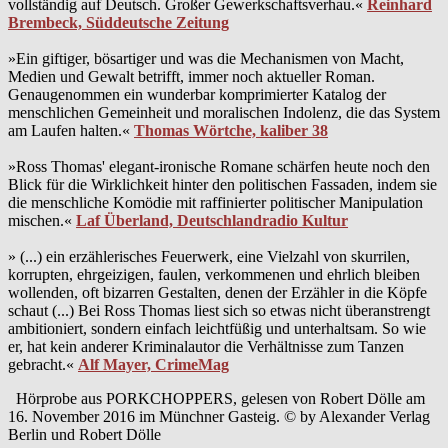
vollständig auf Deutsch. Großer Gewerkschaftsverhau.«
Reinhard
Brembeck, Süddeutsche Zeitung
»Ein giftiger, bösartiger und was die Mechanismen von Macht,
Medien und Gewalt betrifft, immer noch aktueller Roman.
Genaugenommen ein wunderbar komprimierter Katalog der
menschlichen Gemeinheit und moralischen Indolenz, die das System
am Laufen halten.«
Thomas Wörtche, kaliber 38
»Ross Thomas' elegant-ironische Romane schärfen heute noch den
Blick für die Wirklichkeit hinter den politischen Fassaden, indem sie
die menschliche Komödie mit raffinierter politischer Manipulation
mischen.«
Laf Überland, Deutschlandradio Kultur
» (...) ein erzählerisches Feuerwerk, eine Vielzahl von skurrilen,
korrupten, ehrgeizigen, faulen, verkommenen und ehrlich bleiben
wollenden, oft bizarren Gestalten, denen der Erzähler in die Köpfe
schaut (...) Bei Ross Thomas liest sich so etwas nicht überanstrengt
ambitioniert, sondern einfach leichtfüßig und unterhaltsam. So wie
er, hat kein anderer Kriminalautor die Verhältnisse zum Tanzen
gebracht.«
Alf Mayer, CrimeMag
Hörprobe aus PORKCHOPPERS, gelesen von Robert Dölle am
16. November 2016 im Münchner Gasteig. © by Alexander Verlag
Berlin und Robert Dölle