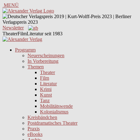
MENÜ
Newsletter
TheaterFilmLiteratur seit 1983
Programm
Neuerscheinungen
In Vorbereitung
Themen
Theater
Film
Literatur
Krimi
Kunst
Tanz
Mobilitätswende
Kolonialismus
Kreisbändchen
Postdramatisches Theater
Praxis
eBooks
Archiv