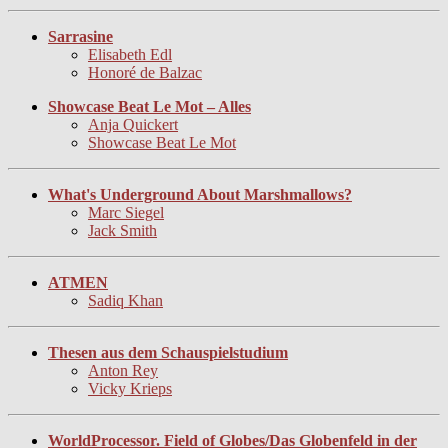
Sarrasine
Elisabeth Edl
Honoré de Balzac
Showcase Beat Le Mot – Alles
Anja Quickert
Showcase Beat Le Mot
What's Underground About Marshmallows?
Marc Siegel
Jack Smith
ATMEN
Sadiq Khan
Thesen aus dem Schauspielstudium
Anton Rey
Vicky Krieps
WorldProcessor. Field of Globes/Das Globenfeld in der