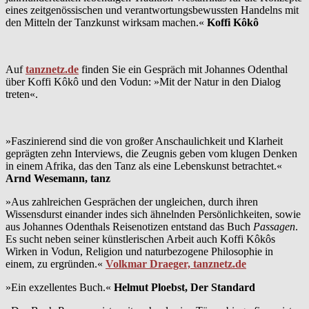
eines zeitgenössischen und verantwortungsbewussten Handelns mit
den Mitteln der Tanzkunst wirksam machen.«
Koffi Kôkô
Auf
tanznetz.de
finden Sie ein Gespräch mit Johannes Odenthal
über Koffi Kôkô und den Vodun: »Mit der Natur in den Dialog
treten«.
»Faszinierend sind die von großer Anschaulichkeit und Klarheit
geprägten zehn Interviews, die Zeugnis geben vom klugen Denken
in einem Afrika, das den Tanz als eine Lebenskunst betrachtet.«
Arnd Wesemann, tanz
»Aus zahlreichen Gesprächen der ungleichen, durch ihren
Wissensdurst einander indes sich ähnelnden Persönlichkeiten, sowie
aus Johannes Odenthals Reisenotizen entstand das Buch
Passagen
.
Es sucht neben seiner künstlerischen Arbeit auch Koffi Kôkôs
Wirken in Vodun, Religion und naturbezogene Philosophie in
einem, zu ergründen.«
Volkmar Draeger, tanznetz.de
»Ein exzellentes Buch.«
Helmut Ploebst, Der Standard