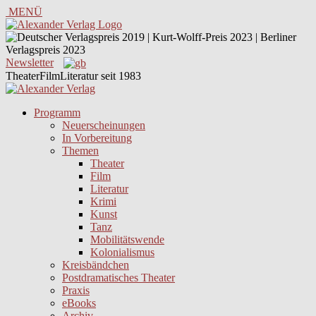
MENÜ
Newsletter
TheaterFilmLiteratur seit 1983
Programm
Neuerscheinungen
In Vorbereitung
Themen
Theater
Film
Literatur
Krimi
Kunst
Tanz
Mobilitätswende
Kolonialismus
Kreisbändchen
Postdramatisches Theater
Praxis
eBooks
Archiv