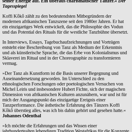
seiner Energie auf. Ein überaus charismatischer Tänzer.«
Der
Tagesspiegel
Koffi Kôkô zählt zu den bedeutendsten Mitbegründern der
modernen afrikanischen Tanzszene seit den 1980er Jahren. Er hat
ein einzigartiges Werk entwickelt, das die Philosophie des Vodun
und das Potential des Rituals für die westliche Tanzbühne übersetzt.
In Interviews, Essays, Tagebuchaufzeichnungen und Vorträgen
entsteht eine Beschreibung von Tanz als Medium der Erkenntnis
und als künstlerische Sprache, die das Erbe von Kolonialismus und
Sklaverei im Ritual und in der Choreographie zu transformieren
vermag.
»Der Tanz als Kunstform ist die Basis unserer Begegnung und
Auseinandersetzung geworden. Im Unterschied zu den
ethnologischen Forschungen oder poetologischen Versuchen von
Michel Leiris und insbesondere Hubert Fichte, sich der magischen
Dimension von afrikanischen Kulturen anzunähern, war und ist für
mich der Ausgangspunkt das einzigartige Ereignis einer
Tanzperformance. Die ästhetische Erfahrung des Tänzers Koffi
Kôkô überstieg alles, was ich bis dahin gehört und gesehen hatte.«
Johannes Odenthal
»Ich möchte die Erfahrungen und das Wissen einer
jahrhundertealten lebendigen Tradition Westafrikas für die Konzepte