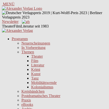
MENÜ
Newsletter
TheaterFilmLiteratur seit 1983
Programm
Neuerscheinungen
In Vorbereitung
Themen
Theater
Film
Literatur
Krimi
Kunst
Tanz
Mobilitätswende
Kolonialismus
Kreisbändchen
Postdramatisches Theater
Praxis
eBooks
Archiv