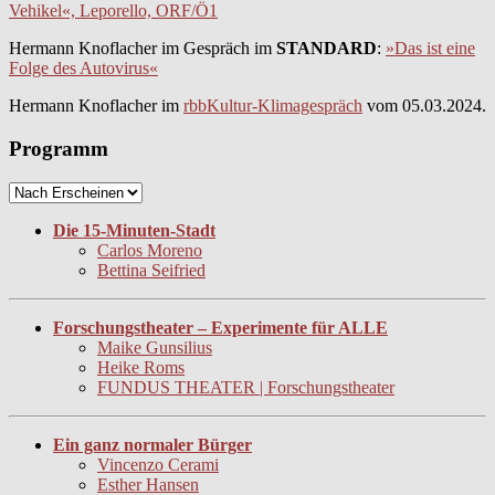
Vehikel«, Leporello, ORF/Ö1
Hermann Knoflacher im Gespräch im
STANDARD
:
»Das ist eine
Folge des Autovirus«
Hermann Knoflacher im
rbbKultur-Klimagespräch
vom 05.03.2024.
Programm
Die 15-Minuten-Stadt
Carlos Moreno
Bettina Seifried
Forschungstheater – Experimente für ALLE
Maike Gunsilius
Heike Roms
FUNDUS THEATER | Forschungstheater
Ein ganz normaler Bürger
Vincenzo Cerami
Esther Hansen