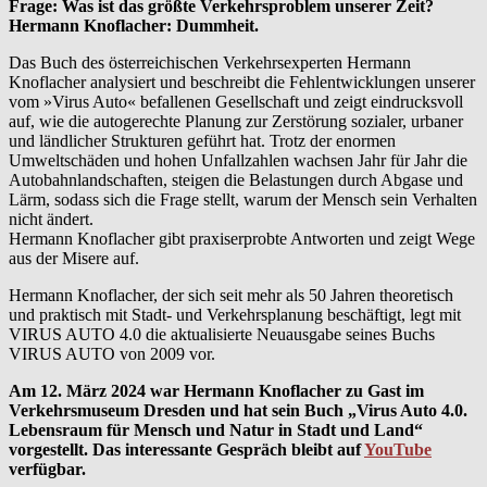
Frage: Was ist das größte Verkehrsproblem unserer Zeit?
Hermann Knoflacher: Dummheit.
Das Buch des österreichischen Verkehrsexperten Hermann
Knoflacher analysiert und beschreibt die Fehlentwicklungen unserer
vom »Virus Auto« befallenen Gesellschaft und zeigt eindrucksvoll
auf, wie die autogerechte Planung zur Zerstörung sozialer, urbaner
und ländlicher Strukturen geführt hat. Trotz der enormen
Umweltschäden und hohen Unfallzahlen wachsen Jahr für Jahr die
Autobahnlandschaften, steigen die Belastungen durch Abgase und
Lärm, sodass sich die Frage stellt, warum der Mensch sein Verhalten
nicht ändert.
Hermann Knoflacher gibt praxiserprobte Antworten und zeigt Wege
aus der Misere auf.
Hermann Knoflacher, der sich seit mehr als 50 Jahren theoretisch
und praktisch mit Stadt- und Verkehrsplanung beschäftigt, legt mit
VIRUS AUTO 4.0 die aktualisierte Neuausgabe seines Buchs
VIRUS AUTO von 2009 vor.
Am 12. März 2024 war Hermann Knoflacher zu Gast im
Verkehrsmuseum Dresden und hat sein Buch „Virus Auto 4.0.
Lebensraum für Mensch und Natur in Stadt und Land“
vorgestellt. Das interessante Gespräch bleibt auf
YouTube
verfügbar.