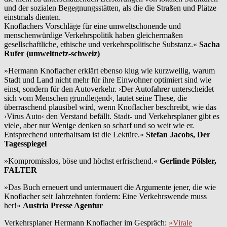
und der sozialen Begegnungsstätten, als die die Straßen und Plätze
einstmals dienten.
Knoflachers Vorschläge für eine umweltschonende und
menschenwürdige Verkehrspolitik haben gleichermaßen
gesellschaftliche, ethische und verkehrspolitische Substanz.«
Sacha
Rufer (umweltnetz-schweiz)
»Hermann Knoflacher erklärt ebenso klug wie kurzweilig, warum
Stadt und Land nicht mehr für ihre Einwohner optimiert sind wie
einst, sondern für den Autoverkehr. ›Der Autofahrer unterscheidet
sich vom Menschen grundlegend‹, lautet seine These, die
überraschend plausibel wird, wenn Knoflacher beschreibt, wie das
›Virus Auto‹ den Verstand befällt. Stadt- und Verkehrsplaner gibt es
viele, aber nur Wenige denken so scharf und so weit wie er.
Entsprechend unterhaltsam ist die Lektüre.«
Stefan Jacobs, Der
Tagesspiegel
»Kompromisslos, böse und höchst erfrischend.«
Gerlinde Pölsler,
FALTER
»Das Buch erneuert und untermauert die Argumente jener, die wie
Knoflacher seit Jahrzehnten fordern: Eine Verkehrswende muss
her!«
Austria Presse Agentur
Verkehrsplaner Hermann Knoflacher im Gespräch:
»Virale