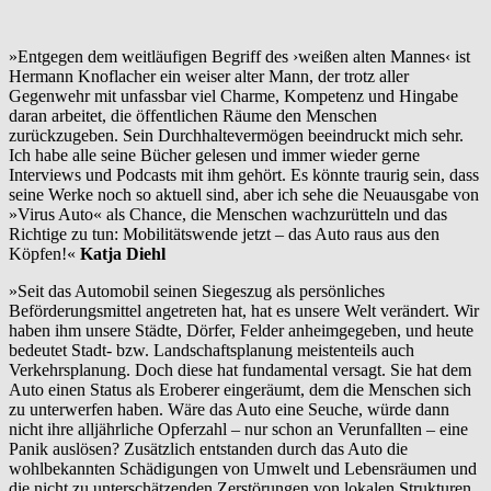
»Entgegen dem weitläufigen Begriff des ›weißen alten Mannes‹ ist
Hermann Knoflacher ein weiser alter Mann, der trotz aller
Gegenwehr mit unfassbar viel Charme, Kompetenz und Hingabe
daran arbeitet, die öffentlichen Räume den Menschen
zurückzugeben. Sein Durchhaltevermögen beeindruckt mich sehr.
Ich habe alle seine Bücher gelesen und immer wieder gerne
Interviews und Podcasts mit ihm gehört. Es könnte traurig sein, dass
seine Werke noch so aktuell sind, aber ich sehe die Neuausgabe von
»Virus Auto« als Chance, die Menschen wachzurütteln und das
Richtige zu tun: Mobilitätswende jetzt – das Auto raus aus den
Köpfen!«
Katja Diehl
»Seit das Automobil seinen Siegeszug als persönliches
Beförderungsmittel angetreten hat, hat es unsere Welt verändert. Wir
haben ihm unsere Städte, Dörfer, Felder anheimgegeben, und heute
bedeutet Stadt- bzw. Landschaftsplanung meistenteils auch
Verkehrsplanung. Doch diese hat fundamental versagt. Sie hat dem
Auto einen Status als Eroberer eingeräumt, dem die Menschen sich
zu unterwerfen haben. Wäre das Auto eine Seuche, würde dann
nicht ihre alljährliche Opferzahl – nur schon an Verunfallten – eine
Panik auslösen? Zusätzlich entstanden durch das Auto die
wohlbekannten Schädigungen von Umwelt und Lebensräumen und
die nicht zu unterschätzenden Zerstörungen von lokalen Strukturen