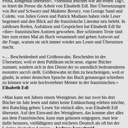
Prosa, kongenial übersetzt«, »Stendhal leuchtet wie am ersten Tag«,
so feiert die Presse die Arbeit von Elisabeth Edl. Ihre Übersetzungen
von
Rot und Schwarz
und
Madame Bovary
, von George Sand und
Colette, von Julien Green und Patrick Modiano haben viele Leser
begeistert und den Blick auf die französische Literatur neu belebt. In
zahllosen Reden, Aufsätzen und Gesprächen hat Elisabeth Edl für
»ihre« französischen Autoren geworben. Ihre schönsten Texte sind
hier zum ersten Mal als Buch versammelt und geben Antwort auf
die Frage, warum sie sich immer wieder ans Lesen und Übersetzen
macht.
»… Bescheidenheit und Größenwahn. Bescheiden ist der
Übersetzer, weil er dem Publikum nicht neue, eigene Bücher
zumutet, sondern sich in den Dienst der so unendlich bedeutenderen
monstres sacrés
stellt. Größenwahn ist ihm zu bescheinigen, weil er
glaubt, in seiner deutschen Sprache das Buch genausogut schreiben
zu können wie sein hochverehrter Meister in der französischen.«
Elisabeth Edl
»Man kann seit Jahren einem Wenigleser, der nur zwei bis drei
Bücher im Jahr lesen und dabei keine Enttäuschung erleben möchte,
den Ratschlag geben: Lesen Sie einfach alles, was Elisabeth Edl
übersetzt. Auf den Einwand des Weniglesers, das komme aber alles
aus dem Französischen, kann man gelassen entgegnen, man lese
dafür besseres, vielfältigeres und reicheres Deutsch als oft bei der