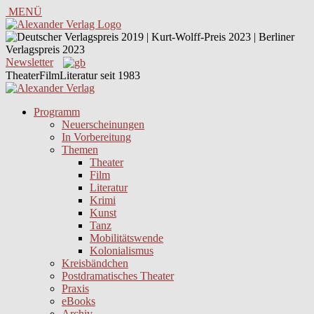
MENÜ
Newsletter
TheaterFilmLiteratur seit 1983
Programm
Neuerscheinungen
In Vorbereitung
Themen
Theater
Film
Literatur
Krimi
Kunst
Tanz
Mobilitätswende
Kolonialismus
Kreisbändchen
Postdramatisches Theater
Praxis
eBooks
Archiv