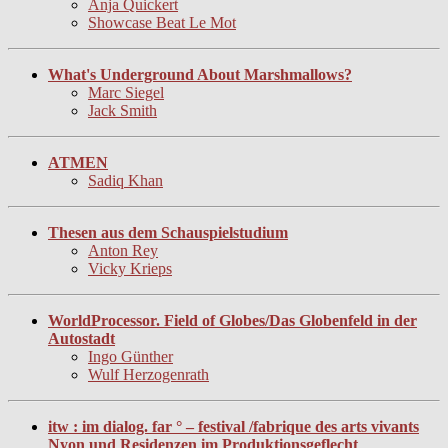
Anja Quickert
Showcase Beat Le Mot
What's Underground About Marshmallows?
Marc Siegel
Jack Smith
ATMEN
Sadiq Khan
Thesen aus dem Schauspielstudium
Anton Rey
Vicky Krieps
WorldProcessor. Field of Globes/Das Globenfeld in der
Autostadt
Ingo Günther
Wulf Herzogenrath
itw : im dialog. far ° – festival /fabrique des arts vivants
Nyon und Residenzen im Produktionsgeflecht