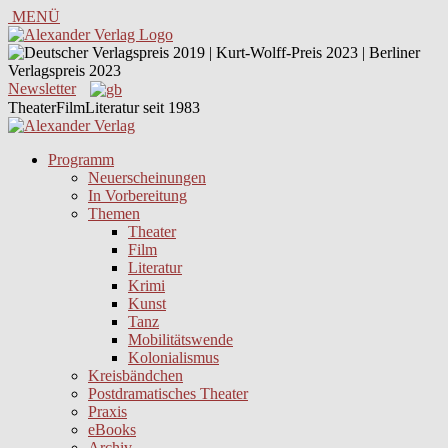
MENÜ
Newsletter
TheaterFilmLiteratur seit 1983
Programm
Neuerscheinungen
In Vorbereitung
Themen
Theater
Film
Literatur
Krimi
Kunst
Tanz
Mobilitätswende
Kolonialismus
Kreisbändchen
Postdramatisches Theater
Praxis
eBooks
Archiv