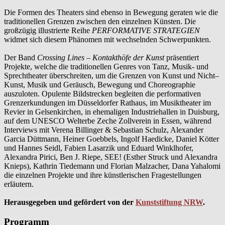
Die Formen des Theaters sind ebenso in Bewegung geraten wie die
traditionellen Grenzen zwischen den einzelnen Künsten. Die
großzügig illustrierte Reihe
PERFORMATIVE STRATEGIEN
widmet sich diesem Phänomen mit wechselnden Schwerpunkten.
Der Band
Crossing Lines – Kontakthöfe der Kunst
präsentiert
Projekte, welche die traditionellen Genres von Tanz, Musik- und
Sprechtheater überschreiten, um die Grenzen von Kunst und Nicht–
Kunst, Musik und Geräusch, Bewegung und Choreographie
auszuloten. Opulente Bildstrecken begleiten die performativen
Grenzerkundungen im Düsseldorfer Rathaus, im Musiktheater im
Revier in Gelsenkirchen, in ehemaligen Industriehallen in Duisburg,
auf dem UNESCO Welterbe Zeche Zollverein in Essen, während
Interviews mit Verena Billinger & Sebastian Schulz, Alexander
Garcia Düttmann, Heiner Goebbels, Ingolf Haedicke, Daniel Kötter
und Hannes Seidl, Fabien Lasarzik und Eduard Winklhofer,
Alexandra Pirici, Ben J. Riepe, SEE! (Esther Struck und Alexandra
Knieps), Kathrin Tiedemann und Florian Malzacher, Dana Yahalomi
die einzelnen Projekte und ihre künstlerischen Fragestellungen
erläutern.
Herausgegeben und gefördert von der
Kunststiftung NRW
.
Programm