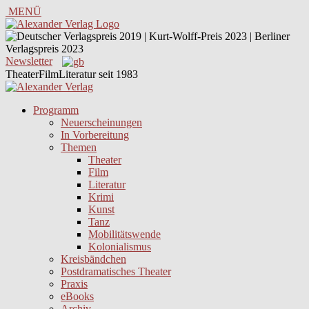
MENÜ
Newsletter
TheaterFilmLiteratur seit 1983
Programm
Neuerscheinungen
In Vorbereitung
Themen
Theater
Film
Literatur
Krimi
Kunst
Tanz
Mobilitätswende
Kolonialismus
Kreisbändchen
Postdramatisches Theater
Praxis
eBooks
Archiv