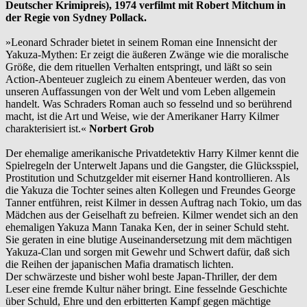
Deutscher Krimipreis), 1974 verfilmt mit Robert Mitchum in
der Regie von Sydney Pollack.
»Leonard Schrader bietet in seinem Roman eine Innensicht der
Yakuza-Mythen: Er zeigt die äußeren Zwänge wie die moralische
Größe, die dem rituellen Verhalten entspringt, und läßt so sein
Action-Abenteuer zugleich zu einem Abenteuer werden, das von
unseren Auffassungen von der Welt und vom Leben allgemein
handelt. Was Schraders Roman auch so fesselnd und so berührend
macht, ist die Art und Weise, wie der Amerikaner Harry Kilmer
charakterisiert ist.«
Norbert Grob
Der ehemalige amerikanische Privatdetektiv Harry Kilmer kennt die
Spielregeln der Unterwelt Japans und die Gangster, die Glücksspiel,
Prostitution und Schutzgelder mit eiserner Hand kontrollieren. Als
die Yakuza die Tochter seines alten Kollegen und Freundes George
Tanner entführen, reist Kilmer in dessen Auftrag nach Tokio, um das
Mädchen aus der Geiselhaft zu befreien. Kilmer wendet sich an den
ehemaligen Yakuza Mann Tanaka Ken, der in seiner Schuld steht.
Sie geraten in eine blutige Auseinandersetzung mit dem mächtigen
Yakuza-Clan und sorgen mit Gewehr und Schwert dafür, daß sich
die Reihen der japanischen Mafia dramatisch lichten.
Der schwärzeste und bisher wohl beste Japan-Thriller, der dem
Leser eine fremde Kultur näher bringt. Eine fesselnde Geschichte
über Schuld, Ehre und den erbitterten Kampf gegen mächtige