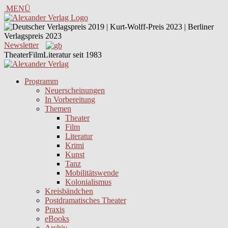
MENÜ
Newsletter
TheaterFilmLiteratur seit 1983
Programm
Neuerscheinungen
In Vorbereitung
Themen
Theater
Film
Literatur
Krimi
Kunst
Tanz
Mobilitätswende
Kolonialismus
Kreisbändchen
Postdramatisches Theater
Praxis
eBooks
Archiv