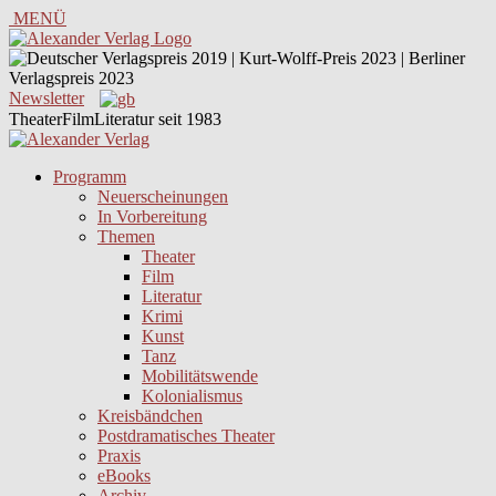
MENÜ
Newsletter
TheaterFilmLiteratur seit 1983
Programm
Neuerscheinungen
In Vorbereitung
Themen
Theater
Film
Literatur
Krimi
Kunst
Tanz
Mobilitätswende
Kolonialismus
Kreisbändchen
Postdramatisches Theater
Praxis
eBooks
Archiv