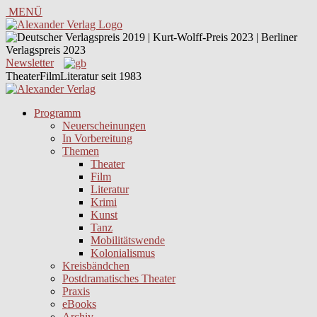
MENÜ
Newsletter
TheaterFilmLiteratur seit 1983
Programm
Neuerscheinungen
In Vorbereitung
Themen
Theater
Film
Literatur
Krimi
Kunst
Tanz
Mobilitätswende
Kolonialismus
Kreisbändchen
Postdramatisches Theater
Praxis
eBooks
Archiv