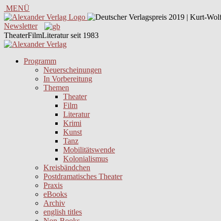
MENÜ
Newsletter
TheaterFilmLiteratur seit 1983
Programm
Neuerscheinungen
In Vorbereitung
Themen
Theater
Film
Literatur
Krimi
Kunst
Tanz
Mobilitätswende
Kolonialismus
Kreisbändchen
Postdramatisches Theater
Praxis
eBooks
Archiv
english titles
Non-Books