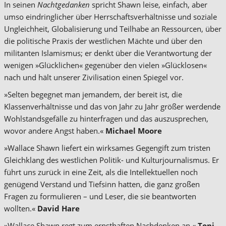
In seinen
Nachtgedanken
spricht Shawn leise, einfach, aber
umso eindringlicher über Herrschaftsverhältnisse und soziale
Ungleichheit, Globalisierung und Teilhabe an Ressourcen, über
die politische Praxis der westlichen Mächte und über den
militanten Islamismus; er denkt über die Verantwortung der
wenigen »Glücklichen« gegenüber den vielen »Glücklosen«
nach und hält unserer Zivilisation einen Spiegel vor.
»Selten begegnet man jemandem, der bereit ist, die
Klassenverhältnisse und das von Jahr zu Jahr größer werdende
Wohlstandsgefälle zu hinterfragen und das auszusprechen,
wovor andere Angst haben.«
Michael Moore
»Wallace Shawn liefert ein wirksames Gegengift zum tristen
Gleichklang des westlichen Politik- und Kulturjournalismus. Er
führt uns zurück in eine Zeit, als die Intellektuellen noch
genügend Verstand und Tiefsinn hatten, die ganz großen
Fragen zu formulieren – und Leser, die sie beantworten
wollten.«
David Hare
»Wallace Shawn regt zum ernsthaften Nachdenken an.«
Toni