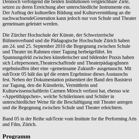
Dennoch verfolgend die beiden Institutionen vergleichbare Ziele,
setzen zu deren Erreichung aber unterschiedliche Instrumente ein.
Der Auftrag der kulturellen Bildung und Kulturvermittlung an die
nachwachsendeGeneration kann jedoch nur von Schule und Theater
gemeinsam geleistet werden.
Die Zürcher Hochschule der Künste, der Schweizerische
Bühnenverband und die Pädagogische Hochschule Zürich haben
am 24. und 25. September 2010 die Begegnung zwischen Schule
und Theater im Rahmen einer Tagung herbeigeführt. Im
Spannungsfeld zwischen künstlerischer und bildender Praxis haben
sich Lehrpersonen,Theaterschaffende und TheaterpädagogInnen
ergebnisoffen über eine «gemeinsame Zukunft» ausgetauscht. Mit
subTexte 05 hält das ipf die ersten Ergebnisse dieses Austauschs
fest. Neben der Dokumentation präsentiert der Band den Basistext
zur Tagung, den die Künstlerin, Vermittlerin und
Kulturwissenschaftlerin Carmen Mörsch verfasst hat, ebenso wie
«Appetithäppchen», welche Schülerinnen und Schüler in
unterschiedlicher Weise für die Beschäftigung mit Theater anregen
und die Begegnung zwischen Schule und Theater erleichtern.
Band 05 in der Reihe subTexte vom Institute for the Performing Arts
and Film, Zürich.
Programm