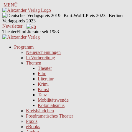
MENÜ
Newsletter
TheaterFilmLiteratur seit 1983
Programm
Neuerscheinungen
In Vorbereitung
Themen
Theater
Film
Literatur
Krimi
Kunst
Tanz
Mobilitätswende
Kolonialismus
Kreisbändchen
Postdramatisches Theater
Praxis
eBooks
Archiv