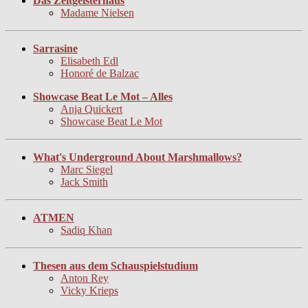
Das Zeitgeisterhaus
Madame Nielsen
Sarrasine
Elisabeth Edl
Honoré de Balzac
Showcase Beat Le Mot – Alles
Anja Quickert
Showcase Beat Le Mot
What's Underground About Marshmallows?
Marc Siegel
Jack Smith
ATMEN
Sadiq Khan
Thesen aus dem Schauspielstudium
Anton Rey
Vicky Krieps