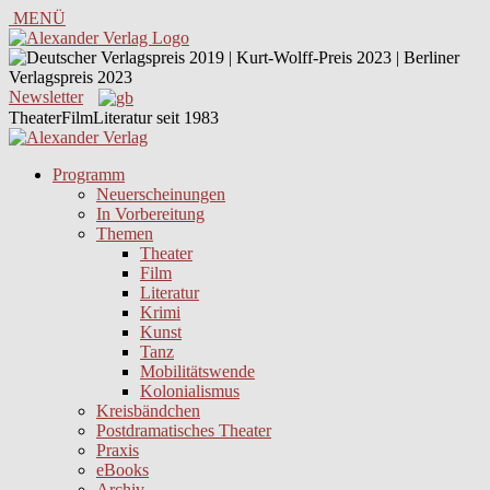
MENÜ
Newsletter
TheaterFilmLiteratur seit 1983
Programm
Neuerscheinungen
In Vorbereitung
Themen
Theater
Film
Literatur
Krimi
Kunst
Tanz
Mobilitätswende
Kolonialismus
Kreisbändchen
Postdramatisches Theater
Praxis
eBooks
Archiv