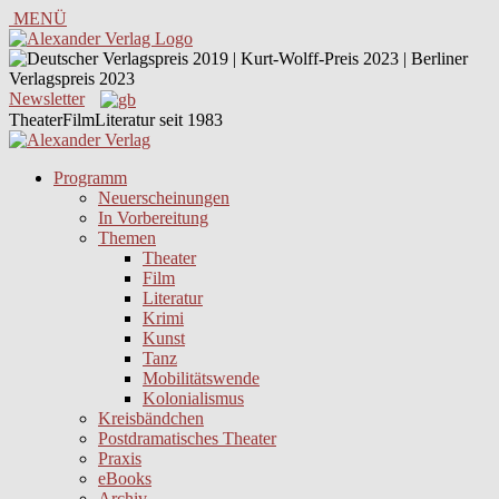
MENÜ
Newsletter
TheaterFilmLiteratur seit 1983
Programm
Neuerscheinungen
In Vorbereitung
Themen
Theater
Film
Literatur
Krimi
Kunst
Tanz
Mobilitätswende
Kolonialismus
Kreisbändchen
Postdramatisches Theater
Praxis
eBooks
Archiv