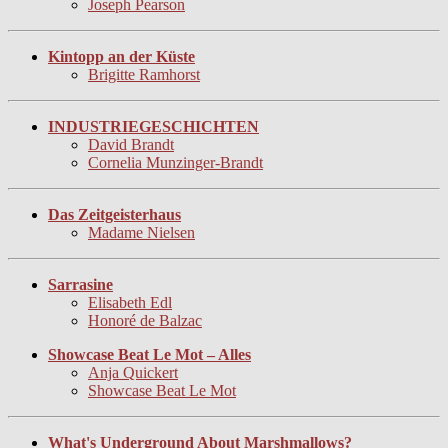
Joseph Pearson
Kintopp an der Küste
Brigitte Ramhorst
INDUSTRIEGESCHICHTEN
David Brandt
Cornelia Munzinger-Brandt
Das Zeitgeisterhaus
Madame Nielsen
Sarrasine
Elisabeth Edl
Honoré de Balzac
Showcase Beat Le Mot – Alles
Anja Quickert
Showcase Beat Le Mot
What's Underground About Marshmallows?