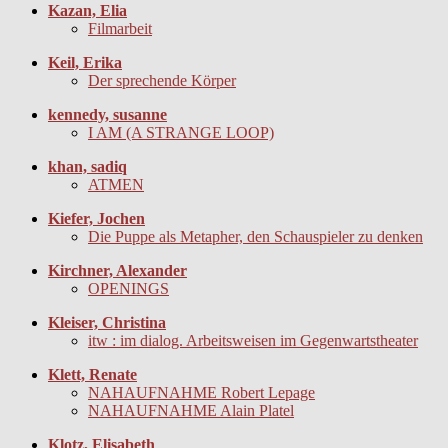
Kazan, Elia
Filmarbeit
Keil, Erika
Der sprechende Körper
kennedy, susanne
I AM (A STRANGE LOOP)
khan, sadiq
ATMEN
Kiefer, Jochen
Die Puppe als Metapher, den Schauspieler zu denken
Kirchner, Alexander
OPENINGS
Kleiser, Christina
itw : im dialog. Arbeitsweisen im Gegenwartstheater
Klett, Renate
NAHAUFNAHME Robert Lepage
NAHAUFNAHME Alain Platel
Klotz, Elisabeth