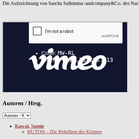
Die Aufzeichnung von Sascha Sulkimma /andcompany&Co. des Nachm
Autoren / Hrsg.
Kawai, Sumie
BUTOH – Die Rebellion des Körpers