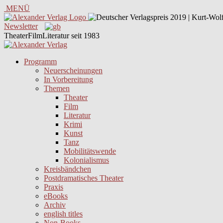
MENÜ
Newsletter
TheaterFilmLiteratur seit 1983
Programm
Neuerscheinungen
In Vorbereitung
Themen
Theater
Film
Literatur
Krimi
Kunst
Tanz
Mobilitätswende
Kolonialismus
Kreisbändchen
Postdramatisches Theater
Praxis
eBooks
Archiv
english titles
Non-Books