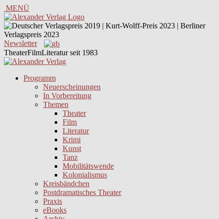
MENÜ
Newsletter
TheaterFilmLiteratur seit 1983
Programm
Neuerscheinungen
In Vorbereitung
Themen
Theater
Film
Literatur
Krimi
Kunst
Tanz
Mobilitätswende
Kolonialismus
Kreisbändchen
Postdramatisches Theater
Praxis
eBooks
Archiv