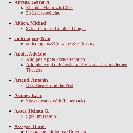
Ahrens, Gerhard
Ein alter Mann wird älter
33 Liebesgedichte
Althen, Michael
Schläft ein Lied in allen Dingen
andcompany&Co
andcompany&Co. – the & of history
Appia, Adolphe
Adolphe Appia Postkartenbuch
Adolphe Appia - Künstler und Visionär des modernen
Theaters
Artaud, Antonin
Das Theater und die Pest
Asimov, Isaac
Shakespeares Welt (Paperback)
Asper, Helmut G.
Spiel im Dasein
Assayas, Olivier
Gespräche mit Ingmar Bergman