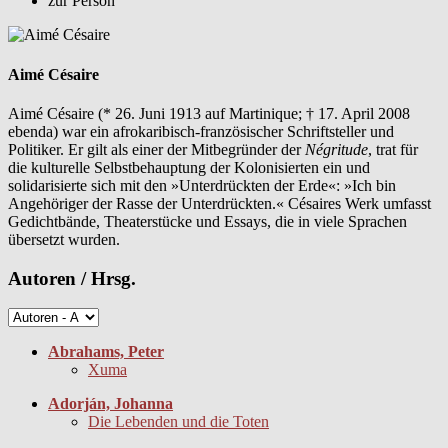
zur Person
Aimé Césaire
Aimé Césaire (* 26. Juni 1913 auf Martinique; † 17. April 2008
ebenda) war ein afrokaribisch-französischer Schriftsteller und
Politiker. Er gilt als einer der Mitbegründer der
Négritude
, trat für
die kulturelle Selbstbehauptung der Kolonisierten ein und
solidarisierte sich mit den »Unterdrückten der Erde«: »Ich bin
Angehöriger der Rasse der Unterdrückten.« Césaires Werk umfasst
Gedichtbände, Theaterstücke und Essays, die in viele Sprachen
übersetzt wurden.
Autoren / Hrsg.
Abrahams, Peter
Xuma
Adorján, Johanna
Die Lebenden und die Toten