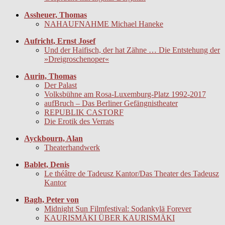
Assheuer, Thomas
NAHAUFNAHME Michael Haneke
Aufricht, Ernst Josef
Und der Haifisch, der hat Zähne … Die Entstehung der
»Dreigroschenoper«
Aurin, Thomas
Der Palast
Volksbühne am Rosa-Luxemburg-Platz 1992-2017
aufBruch – Das Berliner Gefängnistheater
REPUBLIK CASTORF
Die Erotik des Verrats
Ayckbourn, Alan
Theaterhandwerk
Bablet, Denis
Le théâtre de Tadeusz Kantor/Das Theater des Tadeusz
Kantor
Bagh, Peter von
Midnight Sun Filmfestival: Sodankylä Forever
KAURISMÄKI ÜBER KAURISMÄKI