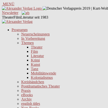
MENÜ
Newsletter
TheaterFilmLiteratur seit 1983
Programm
Neuerscheinungen
In Vorbereitung
Themen
Theater
Film
Literatur
Krimi
Kunst
Tanz
Mobilitätswende
Kolonialismus
Kreisbändchen
Postdramatisches Theater
Praxis
eBooks
Archiv
english titles
Non-Books