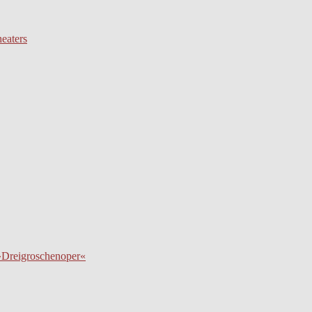
eaters
 »Dreigroschenoper«