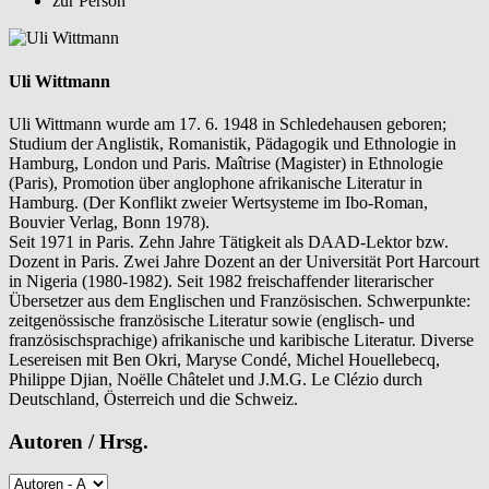
zur Person
Uli Wittmann
Uli Wittmann wurde am 17. 6. 1948 in Schledehausen geboren;
Studium der Anglistik, Romanistik, Pädagogik und Ethnologie in
Hamburg, London und Paris. Maîtrise (Magister) in Ethnologie
(Paris), Promotion über anglophone afrikanische Literatur in
Hamburg. (Der Konflikt zweier Wertsysteme im Ibo-Roman,
Bouvier Verlag, Bonn 1978).
Seit 1971 in Paris. Zehn Jahre Tätigkeit als DAAD-Lektor bzw.
Dozent in Paris. Zwei Jahre Dozent an der Universität Port Harcourt
in Nigeria (1980-1982). Seit 1982 freischaffender literarischer
Übersetzer aus dem Englischen und Französischen. Schwerpunkte:
zeitgenössische französische Literatur sowie (englisch- und
französischsprachige) afrikanische und karibische Literatur. Diverse
Lesereisen mit Ben Okri, Maryse Condé, Michel Houellebecq,
Philippe Djian, Noëlle Châtelet und J.M.G. Le Clézio durch
Deutschland, Österreich und die Schweiz.
Autoren / Hrsg.