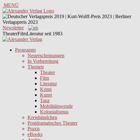
MENÜ
Newsletter
TheaterFilmLiteratur seit 1983
Programm
Neuerscheinungen
In Vorbereitung
Themen
Theater
Film
Literatur
Krimi
Kunst
Tanz
Mobilitätswende
Kolonialismus
Kreisbändchen
Postdramatisches Theater
Praxis
eBooks
Archiv