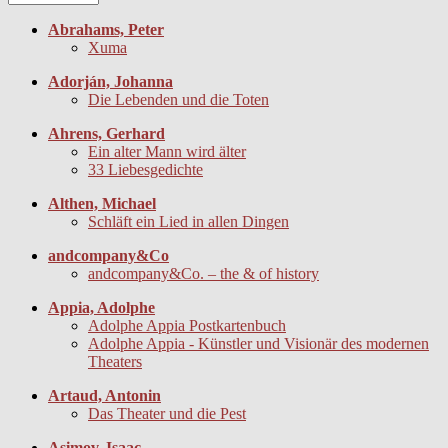
Abrahams, Peter
Xuma
Adorján, Johanna
Die Lebenden und die Toten
Ahrens, Gerhard
Ein alter Mann wird älter
33 Liebesgedichte
Althen, Michael
Schläft ein Lied in allen Dingen
andcompany&Co
andcompany&Co. – the & of history
Appia, Adolphe
Adolphe Appia Postkartenbuch
Adolphe Appia - Künstler und Visionär des modernen
Theaters
Artaud, Antonin
Das Theater und die Pest
Asimov, Isaac