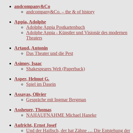
andcompany&Co
andcompany&Co. – the & of history
Appia, Adolphe
Adolphe Appia Postkartenbuch
Adolphe Appia - Künstler und Visionär des modernen
Theaters
Artaud, Antonin
Das Theater und die Pest
Asimov, Isaac
Shakespeares Welt (Paperback)
Asper, Helmut G.
Spiel im Dasein
Assayas, Olivier
Gespräche mit Ingmar Bergman
Assheuer, Thomas
NAHAUFNAHME Michael Haneke
Aufricht, Ernst Josef
Und der Haifisch, der hat Zähne … Die Entstehung der