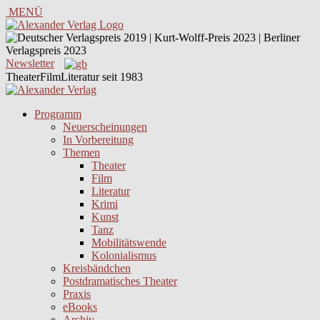
MENÜ
Newsletter
TheaterFilmLiteratur seit 1983
Programm
Neuerscheinungen
In Vorbereitung
Themen
Theater
Film
Literatur
Krimi
Kunst
Tanz
Mobilitätswende
Kolonialismus
Kreisbändchen
Postdramatisches Theater
Praxis
eBooks
Archiv