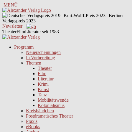
MENÜ
Newsletter
TheaterFilmLiteratur seit 1983
Programm
Neuerscheinungen
In Vorbereitung
Themen
Theater
Film
Literatur
Krimi
Kunst
Tanz
Mobilitätswende
Kolonialismus
Kreisbändchen
Postdramatisches Theater
Praxis
eBooks
Archiv