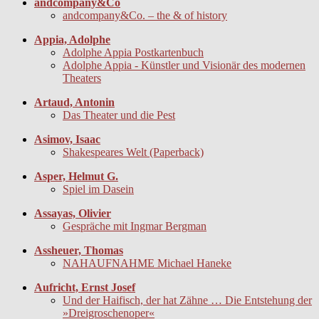
andcompany&Co
andcompany&Co. – the & of history
Appia, Adolphe
Adolphe Appia Postkartenbuch
Adolphe Appia - Künstler und Visionär des modernen
Theaters
Artaud, Antonin
Das Theater und die Pest
Asimov, Isaac
Shakespeares Welt (Paperback)
Asper, Helmut G.
Spiel im Dasein
Assayas, Olivier
Gespräche mit Ingmar Bergman
Assheuer, Thomas
NAHAUFNAHME Michael Haneke
Aufricht, Ernst Josef
Und der Haifisch, der hat Zähne … Die Entstehung der
»Dreigroschenoper«