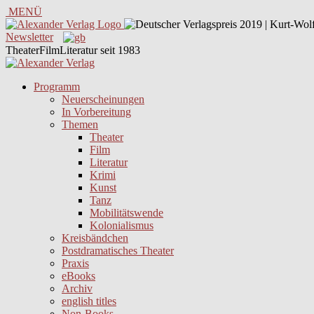
MENÜ
Newsletter
TheaterFilmLiteratur seit 1983
Programm
Neuerscheinungen
In Vorbereitung
Themen
Theater
Film
Literatur
Krimi
Kunst
Tanz
Mobilitätswende
Kolonialismus
Kreisbändchen
Postdramatisches Theater
Praxis
eBooks
Archiv
english titles
Non-Books