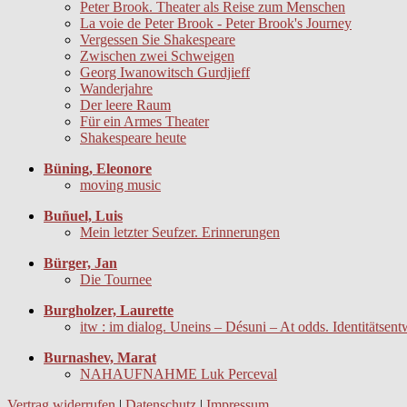
Peter Brook. Theater als Reise zum Menschen
La voie de Peter Brook - Peter Brook's Journey
Vergessen Sie Shakespeare
Zwischen zwei Schweigen
Georg Iwanowitsch Gurdjieff
Wanderjahre
Der leere Raum
Für ein Armes Theater
Shakespeare heute
Büning, Eleonore
moving music
Buñuel, Luis
Mein letzter Seufzer. Erinnerungen
Bürger, Jan
Die Tournee
Burgholzer, Laurette
itw : im dialog. Uneins – Désuni – At odds. Identitätsent
Burnashev, Marat
NAHAUFNAHME Luk Perceval
Vertrag widerrufen
|
Datenschutz
|
Impressum