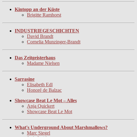
Kintopp an der Küste
Brigitte Ramhorst
INDUSTRIEGESCHICHTEN
David Brandt
Cornelia Munzinger-Brandt
Das Zeitgeisterhaus
Madame Nielsen
Sarrasine
Elisabeth Edl
Honoré de Balzac
Showcase Beat Le Mot – Alles
Anja Quickert
Showcase Beat Le Mot
What's Underground About Marshmallows?
Marc Siegel