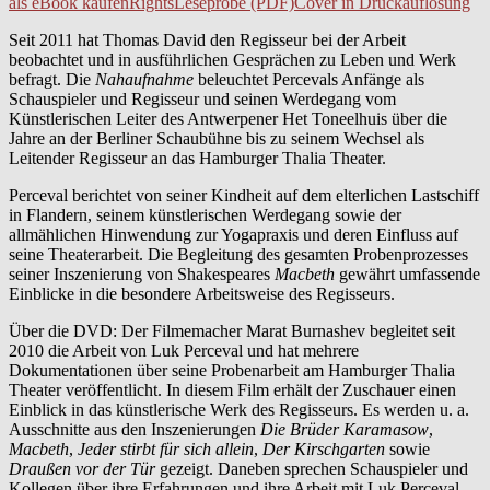
als eBook kaufen
Rights
Leseprobe (PDF)
Cover in Druckauflösung
Seit 2011 hat Thomas David den Regisseur bei der Arbeit
beobachtet und in ausführlichen Gesprächen zu Leben und Werk
befragt. Die
Nahaufnahme
beleuchtet Percevals Anfänge als
Schauspieler und Regisseur und seinen Werdegang vom
Künstlerischen Leiter des Antwerpener Het Toneelhuis über die
Jahre an der Berliner Schaubühne bis zu seinem Wechsel als
Leitender Regisseur an das Hamburger Thalia Theater.
Perceval berichtet von seiner Kindheit auf dem elterlichen Lastschiff
in Flandern, seinem künstlerischen Werdegang sowie der
allmählichen Hinwendung zur Yogapraxis und deren Einfluss auf
seine Theaterarbeit. Die Begleitung des gesamten Probenprozesses
seiner Inszenierung von Shakespeares
Macbeth
gewährt umfassende
Einblicke in die besondere Arbeitsweise des Regisseurs.
Über die DVD: Der Filmemacher Marat Burnashev begleitet seit
2010 die Arbeit von Luk Perceval und hat mehrere
Dokumentationen über seine Probenarbeit am Hamburger Thalia
Theater veröffentlicht. In diesem Film erhält der Zuschauer einen
Einblick in das künstlerische Werk des Regisseurs. Es werden u. a.
Ausschnitte aus den Inszenierungen
Die Brüder Karamasow
,
Macbeth
,
Jeder stirbt für sich allein
,
Der Kirschgarten
sowie
Draußen vor der Tür
gezeigt. Daneben sprechen Schauspieler und
Kollegen über ihre Erfahrungen und ihre Arbeit mit Luk Perceval.