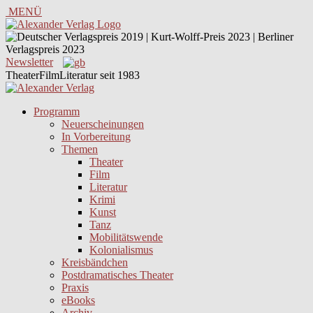
MENÜ
Newsletter
TheaterFilmLiteratur seit 1983
Programm
Neuerscheinungen
In Vorbereitung
Themen
Theater
Film
Literatur
Krimi
Kunst
Tanz
Mobilitätswende
Kolonialismus
Kreisbändchen
Postdramatisches Theater
Praxis
eBooks
Archiv