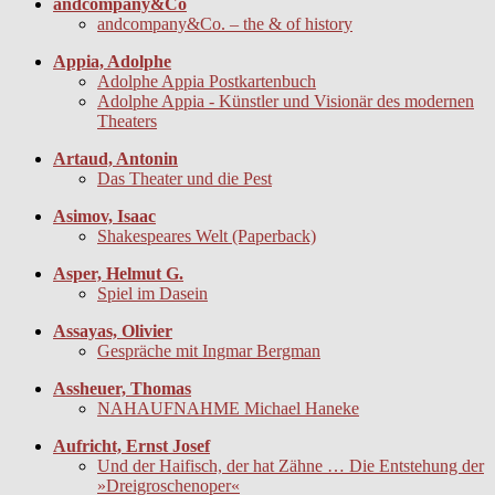
andcompany&Co
andcompany&Co. – the & of history
Appia, Adolphe
Adolphe Appia Postkartenbuch
Adolphe Appia - Künstler und Visionär des modernen
Theaters
Artaud, Antonin
Das Theater und die Pest
Asimov, Isaac
Shakespeares Welt (Paperback)
Asper, Helmut G.
Spiel im Dasein
Assayas, Olivier
Gespräche mit Ingmar Bergman
Assheuer, Thomas
NAHAUFNAHME Michael Haneke
Aufricht, Ernst Josef
Und der Haifisch, der hat Zähne … Die Entstehung der
»Dreigroschenoper«