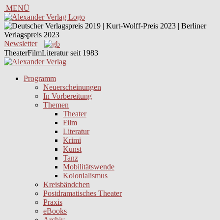
MENÜ
Newsletter
TheaterFilmLiteratur seit 1983
Programm
Neuerscheinungen
In Vorbereitung
Themen
Theater
Film
Literatur
Krimi
Kunst
Tanz
Mobilitätswende
Kolonialismus
Kreisbändchen
Postdramatisches Theater
Praxis
eBooks
Archiv