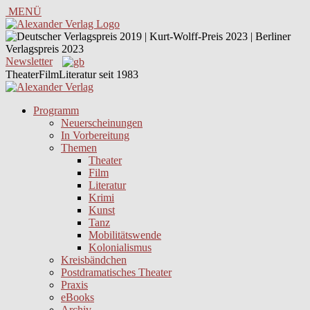
MENÜ
Newsletter
TheaterFilmLiteratur seit 1983
Programm
Neuerscheinungen
In Vorbereitung
Themen
Theater
Film
Literatur
Krimi
Kunst
Tanz
Mobilitätswende
Kolonialismus
Kreisbändchen
Postdramatisches Theater
Praxis
eBooks
Archiv