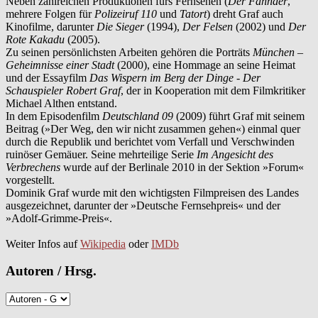
Neben zahlreichen Produktionen fürs Fernsehen (
Der Fahnder
,
mehrere Folgen für
Polizeiruf 110
und
Tatort
) dreht Graf auch
Kinofilme, darunter
Die Sieger
(1994),
Der Felsen
(2002) und
Der
Rote Kakadu
(2005).
Zu seinen persönlichsten Arbeiten gehören die Porträts
München –
Geheimnisse einer Stadt
(2000), eine Hommage an seine Heimat
und der Essayfilm
Das Wispern im Berg der Dinge - Der
Schauspieler Robert Graf
, der in Kooperation mit dem Filmkritiker
Michael Althen entstand.
In dem Episodenfilm
Deutschland 09
(2009) führt Graf mit seinem
Beitrag (»Der Weg, den wir nicht zusammen gehen«) einmal quer
durch die Republik und berichtet vom Verfall und Verschwinden
ruinöser Gemäuer. Seine mehrteilige Serie
Im Angesicht des
Verbrechens
wurde auf der Berlinale 2010 in der Sektion »Forum«
vorgestellt.
Dominik Graf wurde mit den wichtigsten Filmpreisen des Landes
ausgezeichnet, darunter der »Deutsche Fernsehpreis« und der
»Adolf-Grimme-Preis«.
Weiter Infos auf
Wikipedia
oder
IMDb
Autoren / Hrsg.