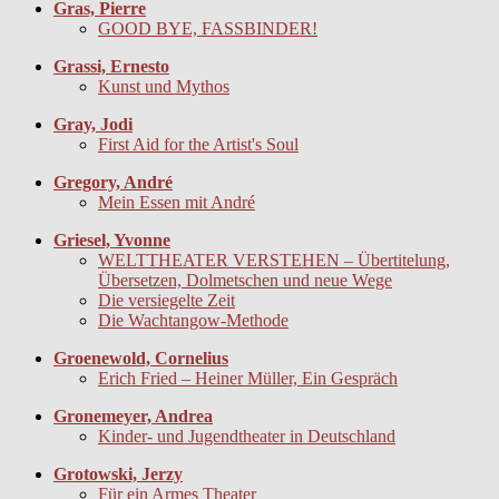
Gras, Pierre
GOOD BYE, FASSBINDER!
Grassi, Ernesto
Kunst und Mythos
Gray, Jodi
First Aid for the Artist's Soul
Gregory, André
Mein Essen mit André
Griesel, Yvonne
WELTTHEATER VERSTEHEN – Übertitelung,
Übersetzen, Dolmetschen und neue Wege
Die versiegelte Zeit
Die Wachtangow-Methode
Groenewold, Cornelius
Erich Fried – Heiner Müller, Ein Gespräch
Gronemeyer, Andrea
Kinder- und Jugendtheater in Deutschland
Grotowski, Jerzy
Für ein Armes Theater