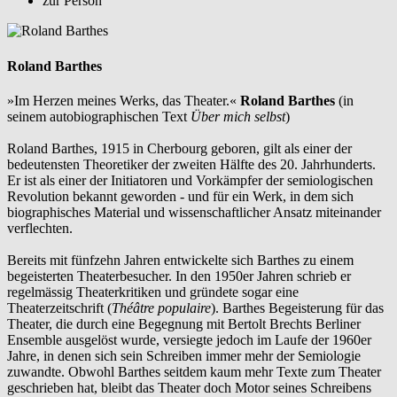
zur Person
Roland Barthes
»Im Herzen meines Werks, das Theater.«
Roland Barthes
(in
seinem autobiographischen Text
Über mich selbst
)
Roland Barthes, 1915 in Cherbourg geboren, gilt als einer der
bedeutensten Theoretiker der zweiten Hälfte des 20. Jahrhunderts.
Er ist als einer der Initiatoren und Vorkämpfer der semiologischen
Revolution bekannt geworden - und für ein Werk, in dem sich
biographisches Material und wissenschaftlicher Ansatz miteinander
verflechten.
Bereits mit fünfzehn Jahren entwickelte sich Barthes zu einem
begeisterten Theaterbesucher. In den 1950er Jahren schrieb er
regelmässig Theaterkritiken und gründete sogar eine
Theaterzeitschrift (
Théâtre populaire
). Barthes Begeisterung für das
Theater, die durch eine Begegnung mit Bertolt Brechts Berliner
Ensemble ausgelöst wurde, versiegte jedoch im Laufe der 1960er
Jahre, in denen sich sein Schreiben immer mehr der Semiologie
zuwandte. Obwohl Barthes seitdem kaum mehr Texte zum Theater
geschrieben hat, bleibt das Theater doch Motor seines Schreibens