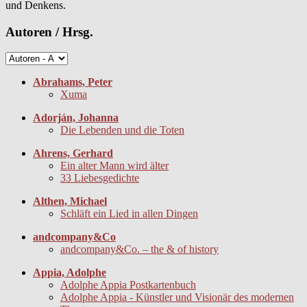
und Denkens.
Autoren / Hrsg.
Abrahams, Peter
Xuma
Adorján, Johanna
Die Lebenden und die Toten
Ahrens, Gerhard
Ein alter Mann wird älter
33 Liebesgedichte
Althen, Michael
Schläft ein Lied in allen Dingen
andcompany&Co
andcompany&Co. – the & of history
Appia, Adolphe
Adolphe Appia Postkartenbuch
Adolphe Appia - Künstler und Visionär des modernen