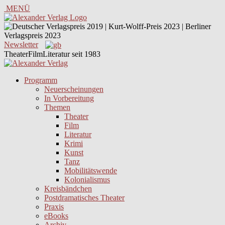
MENÜ
Newsletter
TheaterFilmLiteratur seit 1983
Programm
Neuerscheinungen
In Vorbereitung
Themen
Theater
Film
Literatur
Krimi
Kunst
Tanz
Mobilitätswende
Kolonialismus
Kreisbändchen
Postdramatisches Theater
Praxis
eBooks
Archiv