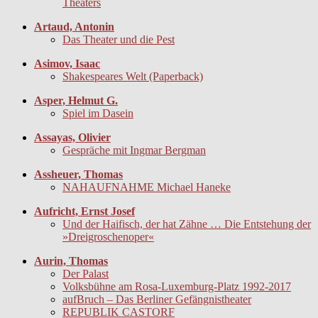
Theaters
Artaud, Antonin
Das Theater und die Pest
Asimov, Isaac
Shakespeares Welt (Paperback)
Asper, Helmut G.
Spiel im Dasein
Assayas, Olivier
Gespräche mit Ingmar Bergman
Assheuer, Thomas
NAHAUFNAHME Michael Haneke
Aufricht, Ernst Josef
Und der Haifisch, der hat Zähne … Die Entstehung der
»Dreigroschenoper«
Aurin, Thomas
Der Palast
Volksbühne am Rosa-Luxemburg-Platz 1992-2017
aufBruch – Das Berliner Gefängnistheater
REPUBLIK CASTORF