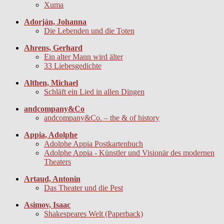
Xuma
Adorján, Johanna
Die Lebenden und die Toten
Ahrens, Gerhard
Ein alter Mann wird älter
33 Liebesgedichte
Althen, Michael
Schläft ein Lied in allen Dingen
andcompany&Co
andcompany&Co. – the & of history
Appia, Adolphe
Adolphe Appia Postkartenbuch
Adolphe Appia - Künstler und Visionär des modernen
Theaters
Artaud, Antonin
Das Theater und die Pest
Asimov, Isaac
Shakespeares Welt (Paperback)