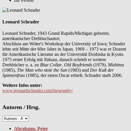
zur Person
Leonard Schrader
Leonard Schrader, 1943 Grand Rapids/Michigan geboren,
amerikanischer Drehbuchautor;
Abschluss am Writer's Workshop der University of Iowa; Schrader
lebte seit Mitte der 60er Jahre in Japan. 1969 – 1973 war er Dozent
für Amerikanische Literatur an der Universität Doshisha in Kyoto.
1975 erster Erfolg mit
Yakuza
, danach schrieb er weitere
Drehbücher u. a. zu
Blue Collar
,
Old Boyfriends
(1979),
Mishima
(1985),
The Man who stole the Sun
(1983) und
Der Kuß der
Spinnenfrau
(1985), der einen Oscar erhielt. Schrader starb 2006.
Weitere Infos unter:
www.leonardschrader.com/biography/
Autoren / Hrsg.
Abrahams, Peter