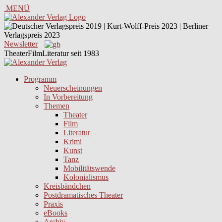
MENÜ
Newsletter
TheaterFilmLiteratur seit 1983
Programm
Neuerscheinungen
In Vorbereitung
Themen
Theater
Film
Literatur
Krimi
Kunst
Tanz
Mobilitätswende
Kolonialismus
Kreisbändchen
Postdramatisches Theater
Praxis
eBooks
Archiv