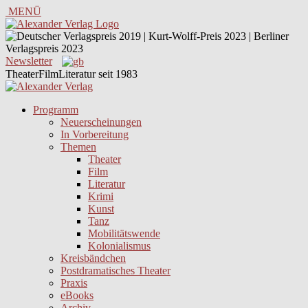
MENÜ
Newsletter
TheaterFilmLiteratur seit 1983
Programm
Neuerscheinungen
In Vorbereitung
Themen
Theater
Film
Literatur
Krimi
Kunst
Tanz
Mobilitätswende
Kolonialismus
Kreisbändchen
Postdramatisches Theater
Praxis
eBooks
Archiv