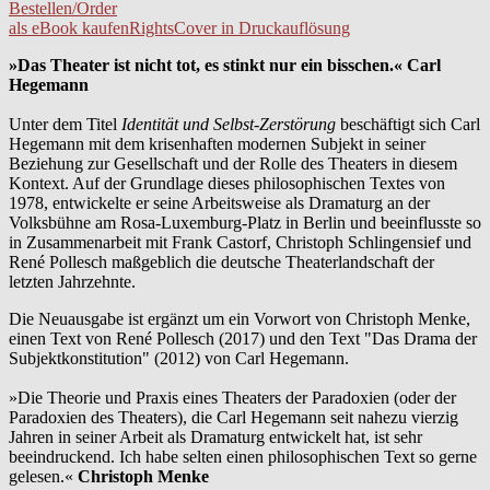
Bestellen/Order
als eBook kaufen
Rights
Cover in Druckauflösung
»Das Theater ist nicht tot, es stinkt nur ein bisschen.« Carl
Hegemann
Unter dem Titel
Identität und Selbst-Zerstörung
beschäftigt sich Carl
Hegemann mit dem krisenhaften modernen Subjekt in seiner
Beziehung zur Gesellschaft und der Rolle des Theaters in diesem
Kontext. Auf der Grundlage dieses philosophischen Textes von
1978, entwickelte er seine Arbeitsweise als Dramaturg an der
Volksbühne am Rosa-Luxemburg-Platz in Berlin und beeinflusste so
in Zusammenarbeit mit Frank Castorf, Christoph Schlingensief und
René Pollesch maßgeblich die deutsche Theaterlandschaft der
letzten Jahrzehnte.
Die Neuausgabe ist ergänzt um ein Vorwort von Christoph Menke,
einen Text von René Pollesch (2017) und den Text "Das Drama der
Subjektkonstitution" (2012) von Carl Hegemann.
»Die Theorie und Praxis eines Theaters der Paradoxien (oder der
Paradoxien des Theaters), die Carl Hegemann seit nahezu vierzig
Jahren in seiner Arbeit als Dramaturg entwickelt hat, ist sehr
beeindruckend. Ich habe selten einen philosophischen Text so gerne
gelesen.«
Christoph Menke