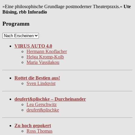
»Eine philosophische Grundlage postmoderner Theaterpraxis.«
Ute
Büsing, rbb Inforadio
Programm
VIRUS AUTO 4.0
Hermann Knoflacher
Helga Kromp-Kolb
Maria Vassilakou
Rottet die Bestien aus!
Sven Lindqvist
deufert&plischke – Durcheinander
Lea Gerschwitz
deufert&plischke
Zu hoch gepokert
Ross Thomas