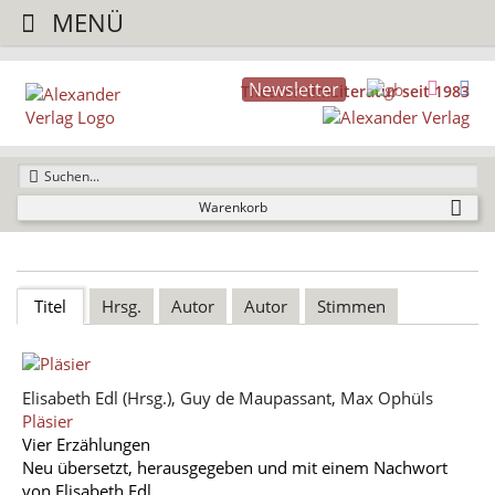
MENÜ
Newsletter
TheaterFilmLiteratur seit 1983
Warenkorb
Titel
Hrsg.
Autor
Autor
Stimmen
Elisabeth Edl
(Hrsg.),
Guy de Maupassant
,
Max Ophüls
Pläsier
Vier Erzählungen
Neu übersetzt, herausgegeben und mit einem Nachwort
von Elisabeth Edl