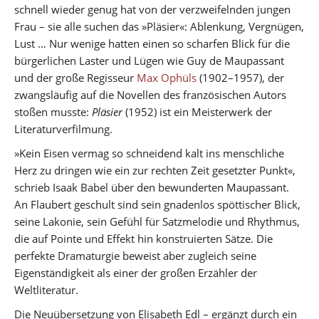
schnell wieder genug hat von der verzweifelnden jungen
Frau – sie alle suchen das »Pläsier«: Ablenkung, Vergnügen,
Lust … Nur wenige hatten einen so scharfen Blick für die
bürgerlichen Laster und Lügen wie Guy de Maupassant
und der große Regisseur
Max Ophüls
(1902–1957), der
zwangsläufig auf die Novellen des französischen Autors
stoßen musste:
Pläsier
(1952) ist ein Meisterwerk der
Literaturverfilmung.
»Kein Eisen vermag so schneidend kalt ins menschliche
Herz zu dringen wie ein zur rechten Zeit gesetzter Punkt«,
schrieb Isaak Babel über den bewunderten Maupassant.
An Flaubert geschult sind sein gnadenlos spöttischer Blick,
seine Lakonie, sein Gefühl für Satzmelodie und Rhythmus,
die auf Pointe und Effekt hin konstruierten Sätze. Die
perfekte Dramaturgie beweist aber zugleich seine
Eigenständigkeit als einer der großen Erzähler der
Weltliteratur.
Die Neuübersetzung von Elisabeth Edl – ergänzt durch ein