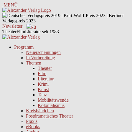
MENÜ
Newsletter
TheaterFilmLiteratur seit 1983
Programm
Neuerscheinungen
In Vorbereitung
Themen
Theater
Film
Literatur
Krimi
Kunst
Tanz
Mobilitätswende
Kolonialismus
Kreisbändchen
Postdramatisches Theater
Praxis
eBooks
Archiv