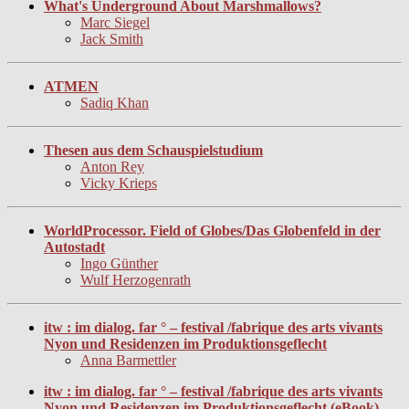
What's Underground About Marshmallows?
Marc Siegel
Jack Smith
ATMEN
Sadiq Khan
Thesen aus dem Schauspielstudium
Anton Rey
Vicky Krieps
WorldProcessor. Field of Globes/Das Globenfeld in der
Autostadt
Ingo Günther
Wulf Herzogenrath
itw : im dialog. far ° – festival /fabrique des arts vivants
Nyon und Residenzen im Produktionsgeflecht
Anna Barmettler
itw : im dialog. far ° – festival /fabrique des arts vivants
Nyon und Residenzen im Produktionsgeflecht (eBook)