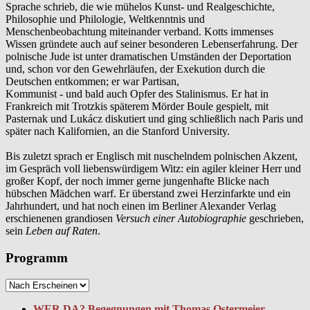
Sprache schrieb, die wie mühelos Kunst- und Realgeschichte,
Philosophie und Philologie, Weltkenntnis und
Menschenbeobachtung miteinander verband. Kotts immenses
Wissen gründete auch auf seiner besonderen Lebenserfahrung. Der
polnische Jude ist unter dramatischen Umständen der Deportation
und, schon vor den Gewehrläufen, der Exekution durch die
Deutschen entkommen; er war Partisan,
Kommunist - und bald auch Opfer des Stalinismus. Er hat in
Frankreich mit Trotzkis späterem Mörder Boule gespielt, mit
Pasternak und Lukácz diskutiert und ging schließlich nach Paris und
später nach Kalifornien, an die Stanford University.
Bis zuletzt sprach er Englisch mit nuschelndem polnischen Akzent,
im Gespräch voll liebenswürdigem Witz: ein agiler kleiner Herr und
großer Kopf, der noch immer gerne jungenhafte Blicke nach
hübschen Mädchen warf. Er überstand zwei Herzinfarkte und ein
Jahrhundert, und hat noch einen im Berliner Alexander Verlag
erschienenen grandiosen
Versuch einer Autobiographie
geschrieben,
sein
Leben auf Raten
.
Programm
WER DA? Begegnungen mit Thomas Ostermeier