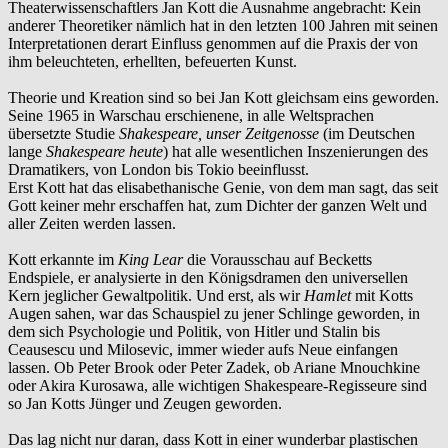
Theaterwissenschaftlers Jan Kott die Ausnahme angebracht: Kein
anderer Theoretiker nämlich hat in den letzten 100 Jahren mit seinen
Interpretationen derart Einfluss genommen auf die Praxis der von
ihm beleuchteten, erhellten, befeuerten Kunst.
Theorie und Kreation sind so bei Jan Kott gleichsam eins geworden.
Seine 1965 in Warschau erschienene, in alle Weltsprachen
übersetzte Studie
Shakespeare, unser Zeitgenosse
(im Deutschen
lange
Shakespeare heute
) hat alle wesentlichen Inszenierungen des
Dramatikers, von London bis Tokio beeinflusst.
Erst Kott hat das elisabethanische Genie, von dem man sagt, das seit
Gott keiner mehr erschaffen hat, zum Dichter der ganzen Welt und
aller Zeiten werden lassen.
Kott erkannte im
King Lear
die Vorausschau auf Becketts
Endspiele, er analysierte in den Königsdramen den universellen
Kern jeglicher Gewaltpolitik. Und erst, als wir
Hamlet
mit Kotts
Augen sahen, war das Schauspiel zu jener Schlinge geworden, in
dem sich Psychologie und Politik, von Hitler und Stalin bis
Ceausescu und Milosevic, immer wieder aufs Neue einfangen
lassen. Ob Peter Brook oder Peter Zadek, ob Ariane Mnouchkine
oder Akira Kurosawa, alle wichtigen Shakespeare-Regisseure sind
so Jan Kotts Jünger und Zeugen geworden.
Das lag nicht nur daran, dass Kott in einer wunderbar plastischen