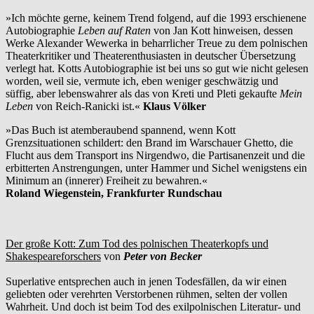
»Ich möchte gerne, keinem Trend folgend, auf die 1993 erschienene
Autobiographie
Leben auf Raten
von Jan Kott hinweisen, dessen
Werke Alexander Wewerka in beharrlicher Treue zu dem polnischen
Theaterkritiker und Theaterenthusiasten in deutscher Übersetzung
verlegt hat. Kotts Autobiographie ist bei uns so gut wie nicht gelesen
worden, weil sie, vermute ich, eben weniger geschwätzig und
süffig, aber lebenswahrer als das von Kreti und Pleti gekaufte
Mein
Leben
von Reich-Ranicki ist.«
Klaus Völker
»Das Buch ist atemberaubend spannend, wenn Kott
Grenzsituationen schildert: den Brand im Warschauer Ghetto, die
Flucht aus dem Transport ins Nirgendwo, die Partisanenzeit und die
erbitterten Anstrengungen, unter Hammer und Sichel wenigstens ein
Minimum an (innerer) Freiheit zu bewahren.«
Roland Wiegenstein, Frankfurter Rundschau
Der große Kott: Zum Tod des polnischen Theaterkopfs und
Shakespeareforschers
von
Peter von Becker
Superlative entsprechen auch in jenen Todesfällen, da wir einen
geliebten oder verehrten Verstorbenen rühmen, selten der vollen
Wahrheit. Und doch ist beim Tod des exilpolnischen Literatur- und