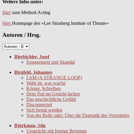
Weitere Infos unter:
Hier
zum Method-Acting
Hier
Homepage des »Lee Strasberg Institute of Theatre«
Autoren / Hrsg.
Bierbichler, Josef
Engagement und Skandal
Birgfeld, Johannes
I AM (A STRANGE LOOP)
Wahr ist, was war/ist
Körper. Schreiben
Dem Tod ins Gesicht lachen
Das geschichtliche Gefühl
Disconnected
Sich fremd werden
Von der Rolle oder: Über die Dramatik des Verzettelns
Björkman, Stig
Gespräche mit Ingmar Bergman