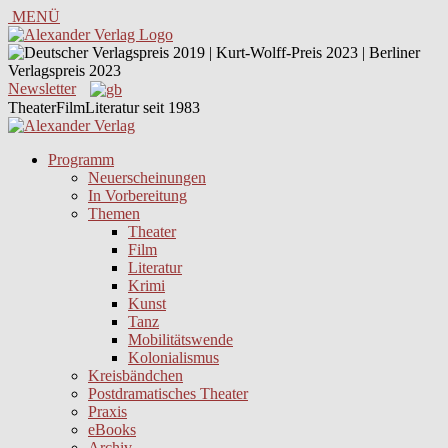
MENÜ
Newsletter
TheaterFilmLiteratur seit 1983
Programm
Neuerscheinungen
In Vorbereitung
Themen
Theater
Film
Literatur
Krimi
Kunst
Tanz
Mobilitätswende
Kolonialismus
Kreisbändchen
Postdramatisches Theater
Praxis
eBooks
Archiv