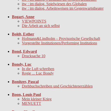
itw : im dialog. Spielwiesen des Globalen
itw : im dialog. Arbeitsweisen im Gegenwartstheater
Bogart, Anne
VIEWPOINTS
Die Arbeit an sich selbst
Boldt, Esther
Hofmann&Lindholm – Provisorische Gesellschaft
Vorgestellte Institutionen/Performing Institutions
Bond, Edward
Drucksache 10
Bondy, Luc
In die Luft schreiben
Regie ... Luc Bondy
Bonitzer, Pascal
Drehbuchschreiben und Geschichtenerzählen
Boon, Louis Paul
Mein kleiner Krieg
MENUETT