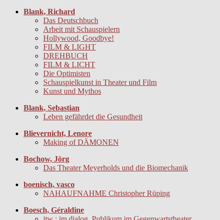
Blank, Richard
Das Deutschbuch
Arbeit mit Schauspielern
Hollywood, Goodbye!
FILM & LIGHT
DREHBUCH
FILM & LICHT
Die Optimisten
Schauspielkunst in Theater und Film
Kunst und Mythos
Blank, Sebastian
Leben gefährdet die Gesundheit
Blievernicht, Lenore
Making of DÄMONEN
Bochow, Jörg
Das Theater Meyerholds und die Biomechanik
boenisch, vasco
NAHAUFNAHME Christopher Rüping
Boesch, Géraldine
itw : im dialog. Publikum im Gegenwartstheater