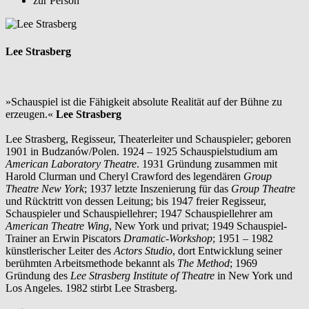
zur Person
Lee Strasberg
»Schauspiel ist die Fähigkeit absolute Realität auf der Bühne zu
erzeugen.«
Lee Strasberg
Lee Strasberg, Regisseur, Theaterleiter und Schauspieler; geboren
1901 in Budzanów/Polen. 1924 – 1925 Schauspielstudium am
American Laboratory Theatre
. 1931 Gründung zusammen mit
Harold Clurman und Cheryl Crawford des legendären
Group
Theatre New York
; 1937 letzte Inszenierung für das
Group Theatre
und Rücktritt von dessen Leitung; bis 1947 freier Regisseur,
Schauspieler und Schauspiellehrer; 1947 Schauspiellehrer am
American Theatre Wing
, New York und privat; 1949 Schauspiel-
Trainer an Erwin Piscators
Dramatic-Workshop
; 1951 – 1982
künstlerischer Leiter des
Actors Studio
, dort Entwicklung seiner
berühmten Arbeitsmethode bekannt als
The Method
; 1969
Gründung des
Lee Strasberg Institute of Theatre
in New York und
Los Angeles. 1982 stirbt Lee Strasberg.