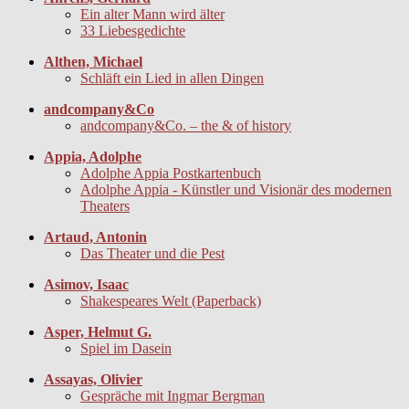
Ein alter Mann wird älter
33 Liebesgedichte
Althen, Michael
Schläft ein Lied in allen Dingen
andcompany&Co
andcompany&Co. – the & of history
Appia, Adolphe
Adolphe Appia Postkartenbuch
Adolphe Appia - Künstler und Visionär des modernen
Theaters
Artaud, Antonin
Das Theater und die Pest
Asimov, Isaac
Shakespeares Welt (Paperback)
Asper, Helmut G.
Spiel im Dasein
Assayas, Olivier
Gespräche mit Ingmar Bergman