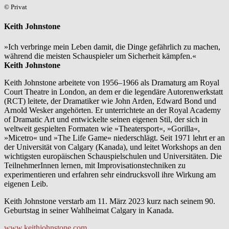
© Privat
Keith Johnstone
»Ich verbringe mein Leben damit, die Dinge gefährlich zu machen,
während die meisten Schauspieler um Sicherheit kämpfen.«
Keith Johnstone
Keith Johnstone arbeitete von 1956–1966 als Dramaturg am Royal
Court Theatre in London, an dem er die legendäre Autorenwerkstatt
(RCT) leitete, der Dramatiker wie John Arden, Edward Bond und
Arnold Wesker angehörten. Er unterrichtete an der Royal Academy
of Dramatic Art und entwickelte seinen eigenen Stil, der sich in
weltweit gespielten Formaten wie »Theatersport«, »Gorilla«,
»Micetro« und »The Life Game« niederschlägt. Seit 1971 lehrt er an
der Universität von Calgary (Kanada), und leitet Workshops an den
wichtigsten europäischen Schauspielschulen und Universitäten. Die
TeilnehmerInnen lernen, mit Improvisationstechniken zu
experimentieren und erfahren sehr eindrucksvoll ihre Wirkung am
eigenen Leib.
Keith Johnstone verstarb am 11. März 2023 kurz nach seinem 90.
Geburtstag in seiner Wahlheimat Calgary in Kanada.
www.keithjohnstone.com