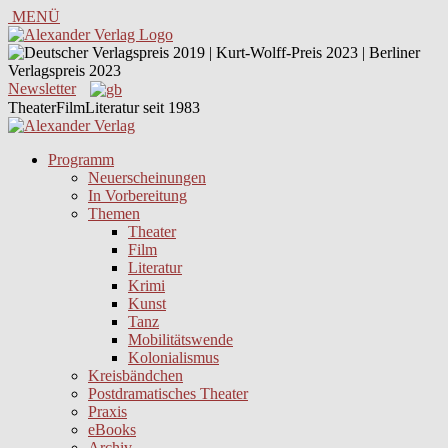
MENÜ
Newsletter
TheaterFilmLiteratur seit 1983
Programm
Neuerscheinungen
In Vorbereitung
Themen
Theater
Film
Literatur
Krimi
Kunst
Tanz
Mobilitätswende
Kolonialismus
Kreisbändchen
Postdramatisches Theater
Praxis
eBooks
Archiv