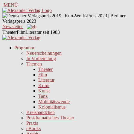
MENÜ
Newsletter
TheaterFilmLiteratur seit 1983
Programm
Neuerscheinungen
In Vorbereitung
Themen
Theater
Film
Literatur
Krimi
Kunst
Tanz
Mobilitätswende
Kolonialismus
Kreisbändchen
Postdramatisches Theater
Praxis
eBooks
Archiv