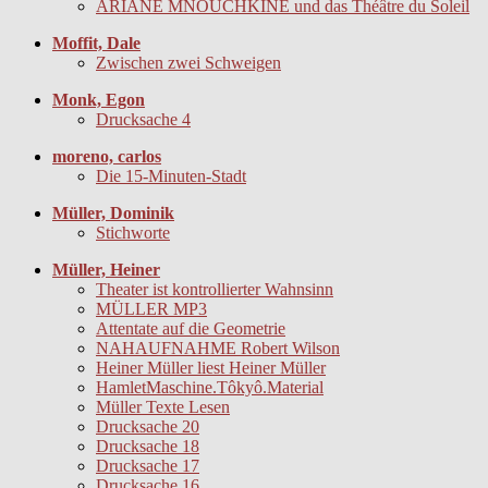
ARIANE MNOUCHKINE und das Théâtre du Soleil
Moffit, Dale
Zwischen zwei Schweigen
Monk, Egon
Drucksache 4
moreno, carlos
Die 15-Minuten-Stadt
Müller, Dominik
Stichworte
Müller, Heiner
Theater ist kontrollierter Wahnsinn
MÜLLER MP3
Attentate auf die Geometrie
NAHAUFNAHME Robert Wilson
Heiner Müller liest Heiner Müller
HamletMaschine.Tôkyô.Material
Müller Texte Lesen
Drucksache 20
Drucksache 18
Drucksache 17
Drucksache 16