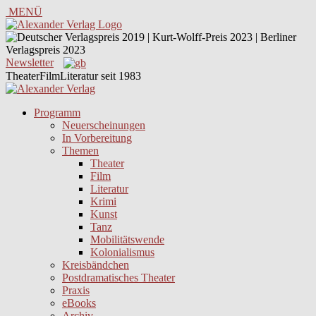
MENÜ
Newsletter
TheaterFilmLiteratur seit 1983
Programm
Neuerscheinungen
In Vorbereitung
Themen
Theater
Film
Literatur
Krimi
Kunst
Tanz
Mobilitätswende
Kolonialismus
Kreisbändchen
Postdramatisches Theater
Praxis
eBooks
Archiv