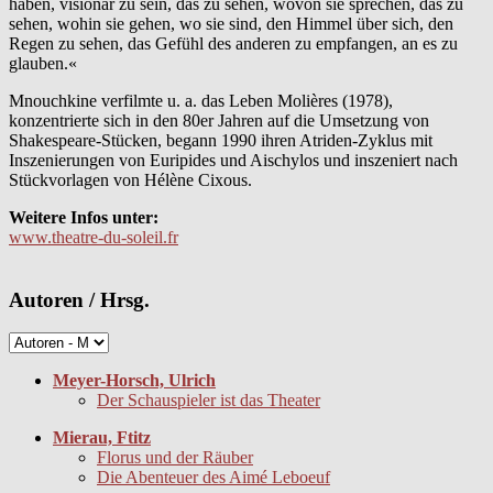
haben, visionär zu sein, das zu sehen, wovon sie sprechen, das zu
sehen, wohin sie gehen, wo sie sind, den Himmel über sich, den
Regen zu sehen, das Gefühl des anderen zu empfangen, an es zu
glauben.«
Mnouchkine verfilmte u. a. das Leben Molières (1978),
konzentrierte sich in den 80er Jahren auf die Umsetzung von
Shakespeare-Stücken, begann 1990 ihren Atriden-Zyklus mit
Inszenierungen von Euripides und Aischylos und inszeniert nach
Stückvorlagen von Hélène Cixous.
Weitere Infos unter:
www.theatre-du-soleil.fr
Autoren / Hrsg.
Meyer-Horsch, Ulrich
Der Schauspieler ist das Theater
Mierau, Ftitz
Florus und der Räuber
Die Abenteuer des Aimé Leboeuf