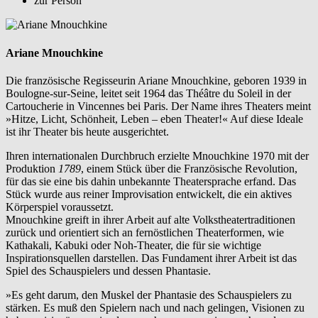
zur Person
Ariane Mnouchkine
Die französische Regisseurin Ariane Mnouchkine, geboren 1939 in
Boulogne-sur-Seine, leitet seit 1964 das Théâtre du Soleil in der
Cartoucherie in Vincennes bei Paris. Der Name ihres Theaters meint
»Hitze, Licht, Schönheit, Leben – eben Theater!« Auf diese Ideale
ist ihr Theater bis heute ausgerichtet.
Ihren internationalen Durchbruch erzielte Mnouchkine 1970 mit der
Produktion
1789
, einem Stück über die Französische Revolution,
für das sie eine bis dahin unbekannte Theatersprache erfand. Das
Stück wurde aus reiner Improvisation entwickelt, die ein aktives
Körperspiel voraussetzt.
Mnouchkine greift in ihrer Arbeit auf alte Volkstheatertraditionen
zurück und orientiert sich an fernöstlichen Theaterformen, wie
Kathakali, Kabuki oder Noh-Theater, die für sie wichtige
Inspirationsquellen darstellen. Das Fundament ihrer Arbeit ist das
Spiel des Schauspielers und dessen Phantasie.
»Es geht darum, den Muskel der Phantasie des Schauspielers zu
stärken. Es muß den Spielern nach und nach gelingen, Visionen zu