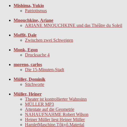
Mishima, Yukio
Patriotismus
Mnouchkine, Ariane
ARIANE MNOUCHKINE und das Théâtre du Soleil
Moffit, Dale
Zwischen zwei Schweigen
Monk, Egon
Drucksache 4
moreno, carlos
Die 15-Minuten-Stadt
Müller, Dominik
Stichworte
Müller, Heiner
Theater ist kontrollierter Wahnsinn
MÜLLER MP3
Attentate auf die Geometrie
NAHAUFNAHME Robert Wilson
Heiner Müller liest Heiner Müller
HamletMaschine.Tôkyô.Material