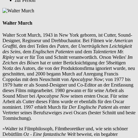
zur Person
Walter Murch
Walter Scott Murch, 1943 in New York geboren, ist Cutter, Sound-
Designer, Regisseur und Drehbuchautor. Bei Filmen wie
American
Graffiti
, den drei Teilen des
Paten
, der
Unerträglichen Leichtigkeit
des Seins
, dem
Englischen Patienten
und dem
Talentierten Mr.
Ripley
war er für Ton und Schnitt verantwortlich. Orson Welles'
Im
Zeichen des Bösen
hat er unter Berücksichtigung der 58seitigen
Notiz des Autors, die von der Produktionsfirma ignoriert wurde, neu
geschnitten, und 2000 begann Murch auf Anregung Francis
Coppolas mit dem Neuschnitt von
Apocalypse Now
; von 1977 bis
1979 hatte er als Sound-Designer und Co-Editor an der Erstfassung
dieses Films mitgearbeitet. 1980 gewann er für seine Arbeit als
Sound Mixer bei
Apocalypse Now
seinen ersten Oscar. Für seine
Arbeit als Cutter dieses Films wurde er ebenfalls für den Oscar
nominiert. 1997 erhielt Murch für
Der Englische Patient
als erster
Vertreter seines Berufszweiges zwei Oscars (bester Schnitt und beste
Tonmischung).
»Walter ist Filmphilosoph, Filmtheoretiker und, wie sein schöner
Debütfilm
Oz - Eine fantastische Welt
beweist, ein begabter