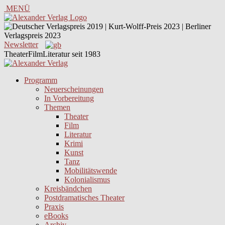
MENÜ
Newsletter
TheaterFilmLiteratur seit 1983
Programm
Neuerscheinungen
In Vorbereitung
Themen
Theater
Film
Literatur
Krimi
Kunst
Tanz
Mobilitätswende
Kolonialismus
Kreisbändchen
Postdramatisches Theater
Praxis
eBooks
Archiv