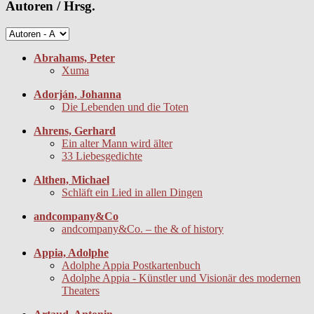
Autoren / Hrsg.
Abrahams, Peter
Xuma
Adorján, Johanna
Die Lebenden und die Toten
Ahrens, Gerhard
Ein alter Mann wird älter
33 Liebesgedichte
Althen, Michael
Schläft ein Lied in allen Dingen
andcompany&Co
andcompany&Co. – the & of history
Appia, Adolphe
Adolphe Appia Postkartenbuch
Adolphe Appia - Künstler und Visionär des modernen
Theaters