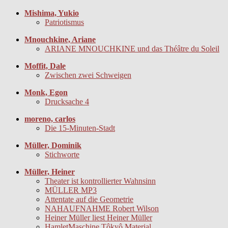
Mishima, Yukio
Patriotismus
Mnouchkine, Ariane
ARIANE MNOUCHKINE und das Théâtre du Soleil
Moffit, Dale
Zwischen zwei Schweigen
Monk, Egon
Drucksache 4
moreno, carlos
Die 15-Minuten-Stadt
Müller, Dominik
Stichworte
Müller, Heiner
Theater ist kontrollierter Wahnsinn
MÜLLER MP3
Attentate auf die Geometrie
NAHAUFNAHME Robert Wilson
Heiner Müller liest Heiner Müller
HamletMaschine.Tôkyô.Material