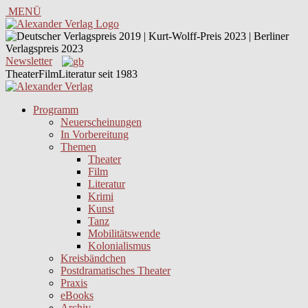
MENÜ
Newsletter
TheaterFilmLiteratur seit 1983
Programm
Neuerscheinungen
In Vorbereitung
Themen
Theater
Film
Literatur
Krimi
Kunst
Tanz
Mobilitätswende
Kolonialismus
Kreisbändchen
Postdramatisches Theater
Praxis
eBooks
Archiv