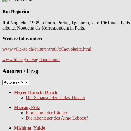
Rui Nogueira
Rui Nogueira, 1938 in Porto, Portugal geboren, kam 1961 nach Paris.
arbeitet Nogueira als Korrespondent in Paris.
Weitere Infos unter:
www.ville-ge.ch/culture/grutli/cCacvoltaire.html
www.bfi.org.uk/sightandsound
Autoren / Hrsg.
Meyer-Horsch, Ulrich
Der Schauspieler ist das Theater
Mierau, Ftitz
Florus und der Räuber
Die Abenteuer des Aimé Leboeuf
Mishima, Yukio