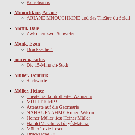
Patriotismus
Mnouchkine, Ariane
ARIANE MNOUCHKINE und das Théâtre du Soleil
Moffit, Dale
Zwischen zwei Schweigen
Monk, Egon
Drucksache 4
moreno, carlos
Die 15-Minuten-Stadt
Müller, Dominik
Stichworte
Müller, Heiner
Theater ist kontrollierter Wahnsinn
MÜLLER MP3
Attentate auf die Geometrie
NAHAUFNAHME Robert Wilson
Heiner Müller liest Heiner Müller
HamletMaschine.Tôkyô.Material
Müller Texte Lesen
Drucksache 20