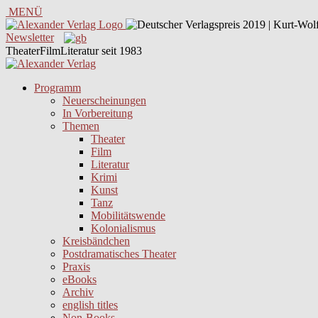
MENÜ
Newsletter
TheaterFilmLiteratur seit 1983
Programm
Neuerscheinungen
In Vorbereitung
Themen
Theater
Film
Literatur
Krimi
Kunst
Tanz
Mobilitätswende
Kolonialismus
Kreisbändchen
Postdramatisches Theater
Praxis
eBooks
Archiv
english titles
Non-Books