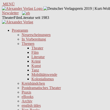
MENÜ
Newsletter
TheaterFilmLiteratur seit 1983
Programm
Neuerscheinungen
In Vorbereitung
Themen
Theater
Film
Literatur
Krimi
Kunst
Tanz
Mobilitätswende
Kolonialismus
Kreisbändchen
Postdramatisches Theater
Praxis
eBooks
Archiv
english titles
Non-Books