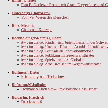
Himes, Chester
Plan B. Der letzte Roman mit Grave Digger Jones und C
hinterberger, norbert w
Vom Ver-Wesen des Menschen
Hinz, Melanie
Chaos und Konzept
Hochholdinger-Reiterer, Beate
itw : im dialog. Kinder- und Jugendtheater in der Schw
itw : im dialog. Uneins – Désuni – At odds. Identitätsent
itw : im dialog. Festivals als Innovationsmotor?
itw : im dialog. Publikum im Gegenwartstheater
itw : im dialog. Spielwiesen des Globalen
itw : im dialog. Arbeitsweisen im Gegenwartstheater
Hoffmeier, Dieter
Erinnerungen an Tschechow
Hofmann&Lindholm
Hofmann&Lindholm – Provisorische Gesellschaft
Hölderlin, Friedrich
Drucksache 9