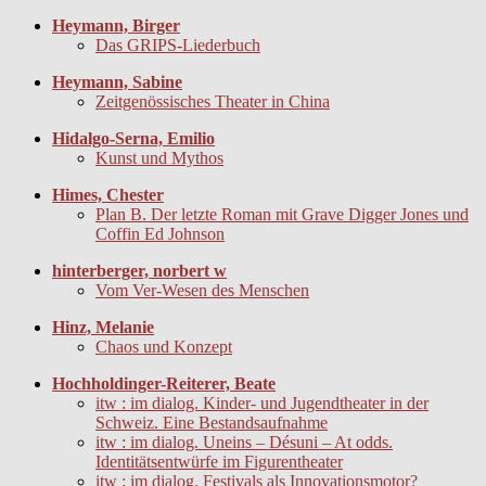
Heymann, Birger
Das GRIPS-Liederbuch
Heymann, Sabine
Zeitgenössisches Theater in China
Hidalgo-Serna, Emilio
Kunst und Mythos
Himes, Chester
Plan B. Der letzte Roman mit Grave Digger Jones und
Coffin Ed Johnson
hinterberger, norbert w
Vom Ver-Wesen des Menschen
Hinz, Melanie
Chaos und Konzept
Hochholdinger-Reiterer, Beate
itw : im dialog. Kinder- und Jugendtheater in der
Schweiz. Eine Bestandsaufnahme
itw : im dialog. Uneins – Désuni – At odds.
Identitätsentwürfe im Figurentheater
itw : im dialog. Festivals als Innovationsmotor?