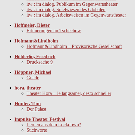
itw : im dialog. Publikum im Gegenwartstheater
itw : im dialog. Spielwiesen des Globalen
itw : im dialog. Arbeitsweisen im Gegenwartstheater
Hoffmeier, Dieter
Erinnerungen an Tschechow
Hofmann&Lindholm
Hofmann&Lindholm – Provisorische Gesellschaft
Hölderlin, Friedrich
Drucksache 9
Höppner, Michael
Gnade
hora, theater
Theater Hora – Je langsamer, desto schneller
Hunter, Tom
Der Palast
Impulse Theater Festival
Lernen aus dem Lockdown?
Stichworte