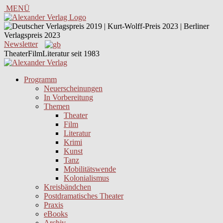
MENÜ
Newsletter
TheaterFilmLiteratur seit 1983
Programm
Neuerscheinungen
In Vorbereitung
Themen
Theater
Film
Literatur
Krimi
Kunst
Tanz
Mobilitätswende
Kolonialismus
Kreisbändchen
Postdramatisches Theater
Praxis
eBooks
Archiv