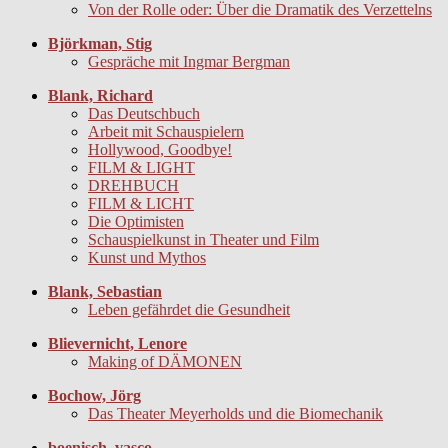
Von der Rolle oder: Über die Dramatik des Verzettelns
Björkman, Stig
Gespräche mit Ingmar Bergman
Blank, Richard
Das Deutschbuch
Arbeit mit Schauspielern
Hollywood, Goodbye!
FILM & LIGHT
DREHBUCH
FILM & LICHT
Die Optimisten
Schauspielkunst in Theater und Film
Kunst und Mythos
Blank, Sebastian
Leben gefährdet die Gesundheit
Blievernicht, Lenore
Making of DÄMONEN
Bochow, Jörg
Das Theater Meyerholds und die Biomechanik
boenisch, vasco