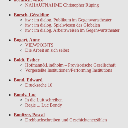
NAHAUFNAHME Christopher Rüping
Boesch, Géraldine
itw : im dialog. Publikum im Gegenwartstheater
itw : im dialog. Spielwiesen des Globalen
itw : im dialog. Arbeitsweisen im Gegenwartstheater
Bogart, Anne
VIEWPOINTS
Die Arbeit an sich selbst
Boldt, Esther
Hofmann&Lindholm – Provisorische Gesellschaft
Vorgestellte Institutionen/Performing Institutions
Bond, Edward
Drucksache 10
Bondy, Luc
In die Luft schreiben
Regie ... Luc Bondy
Bonitzer, Pascal
Drehbuchschreiben und Geschichtenerzählen