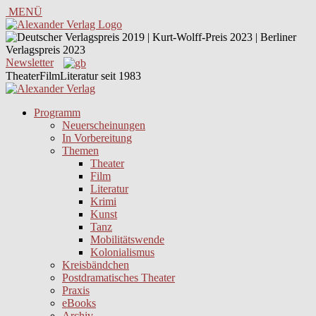
MENÜ
Newsletter
TheaterFilmLiteratur seit 1983
Programm
Neuerscheinungen
In Vorbereitung
Themen
Theater
Film
Literatur
Krimi
Kunst
Tanz
Mobilitätswende
Kolonialismus
Kreisbändchen
Postdramatisches Theater
Praxis
eBooks
Archiv