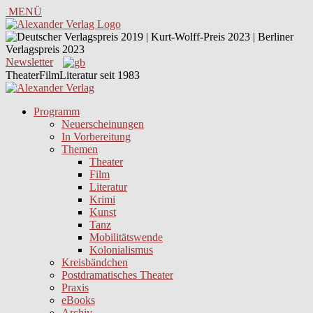
MENÜ
Newsletter
TheaterFilmLiteratur seit 1983
Programm
Neuerscheinungen
In Vorbereitung
Themen
Theater
Film
Literatur
Krimi
Kunst
Tanz
Mobilitätswende
Kolonialismus
Kreisbändchen
Postdramatisches Theater
Praxis
eBooks
Archiv