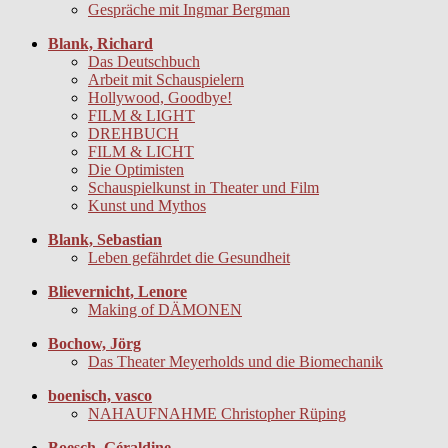
Gespräche mit Ingmar Bergman
Blank, Richard
Das Deutschbuch
Arbeit mit Schauspielern
Hollywood, Goodbye!
FILM & LIGHT
DREHBUCH
FILM & LICHT
Die Optimisten
Schauspielkunst in Theater und Film
Kunst und Mythos
Blank, Sebastian
Leben gefährdet die Gesundheit
Blievernicht, Lenore
Making of DÄMONEN
Bochow, Jörg
Das Theater Meyerholds und die Biomechanik
boenisch, vasco
NAHAUFNAHME Christopher Rüping
Boesch, Géraldine