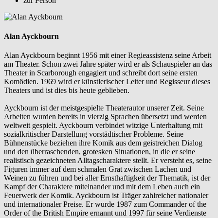
zur Person
Alan Ayckbourn
Alan Ayckbourn beginnt 1956 mit einer Regieassistenz seine Arbeit
am Theater. Schon zwei Jahre später wird er als Schauspieler an das
Theater in Scarborough engagiert und schreibt dort seine ersten
Komödien. 1969 wird er künstlerischer Leiter und Regisseur dieses
Theaters und ist dies bis heute geblieben.
Ayckbourn ist der meistgespielte Theaterautor unserer Zeit. Seine
Arbeiten wurden bereits in vierzig Sprachen übersetzt und werden
weltweit gespielt. Ayckbourn verbindet witzige Unterhaltung mit
sozialkritischer Darstellung vorstädtischer Probleme. Seine
Bühnenstücke beziehen ihre Komik aus dem geistreichen Dialog
und den überraschenden, grotesken Situationen, in die er seine
realistisch gezeichneten Alltagscharaktere stellt. Er versteht es, seine
Figuren immer auf dem schmalen Grat zwischen Lachen und
Weinen zu führen und bei aller Ernsthaftigkeit der Thematik, ist der
Kampf der Charaktere miteinander und mit dem Leben auch ein
Feuerwerk der Komik. Ayckbourn ist Träger zahlreicher nationaler
und internationaler Preise. Er wurde 1987 zum Commander of the
Order of the British Empire ernannt und 1997 für seine Verdienste