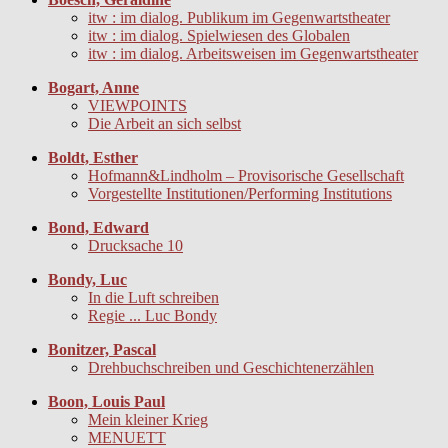
itw : im dialog. Publikum im Gegenwartstheater
itw : im dialog. Spielwiesen des Globalen
itw : im dialog. Arbeitsweisen im Gegenwartstheater
Bogart, Anne
VIEWPOINTS
Die Arbeit an sich selbst
Boldt, Esther
Hofmann&Lindholm – Provisorische Gesellschaft
Vorgestellte Institutionen/Performing Institutions
Bond, Edward
Drucksache 10
Bondy, Luc
In die Luft schreiben
Regie ... Luc Bondy
Bonitzer, Pascal
Drehbuchschreiben und Geschichtenerzählen
Boon, Louis Paul
Mein kleiner Krieg
MENUETT