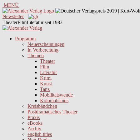
MENÜ
Newsletter
TheaterFilmLiteratur seit 1983
Programm
Neuerscheinungen
In Vorbereitung
Themen
Theater
Film
Literatur
Krimi
Kunst
Tanz
Mobilitätswende
Kolonialismus
Kreisbändchen
Postdramatisches Theater
Praxis
eBooks
Archiv
english titles
Non-Books