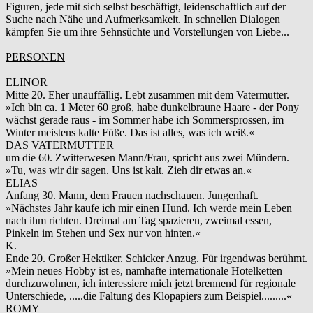
Figuren, jede mit sich selbst beschäftigt, leidenschaftlich auf der
Suche nach Nähe und Aufmerksamkeit. In schnellen Dialogen
kämpfen Sie um ihre Sehnsüchte und Vorstellungen von Liebe...
PERSONEN
ELINOR
Mitte 20. Eher unauffällig. Lebt zusammen mit dem Vatermutter.
»Ich bin ca. 1 Meter 60 groß, habe dunkelbraune Haare - der Pony
wächst gerade raus - im Sommer habe ich Sommersprossen, im
Winter meistens kalte Füße. Das ist alles, was ich weiß.«
DAS VATERMUTTER
um die 60. Zwitterwesen Mann/Frau, spricht aus zwei Mündern.
»Tu, was wir dir sagen. Uns ist kalt. Zieh dir etwas an.«
ELIAS
Anfang 30. Mann, dem Frauen nachschauen. Jungenhaft.
»Nächstes Jahr kaufe ich mir einen Hund. Ich werde mein Leben
nach ihm richten. Dreimal am Tag spazieren, zweimal essen,
Pinkeln im Stehen und Sex nur von hinten.«
K.
Ende 20. Großer Hektiker. Schicker Anzug. Für irgendwas berühmt.
»Mein neues Hobby ist es, namhafte internationale Hotelketten
durchzuwohnen, ich interessiere mich jetzt brennend für regionale
Unterschiede, .....die Faltung des Klopapiers zum Beispiel.........«
ROMY