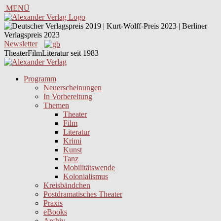
MENÜ
Newsletter
TheaterFilmLiteratur seit 1983
Programm
Neuerscheinungen
In Vorbereitung
Themen
Theater
Film
Literatur
Krimi
Kunst
Tanz
Mobilitätswende
Kolonialismus
Kreisbändchen
Postdramatisches Theater
Praxis
eBooks
Archiv