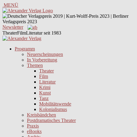
MENÜ
Newsletter
TheaterFilmLiteratur seit 1983
Programm
Neuerscheinungen
In Vorbereitung
Themen
Theater
Film
Literatur
Krimi
Kunst
Tanz
Mobilitätswende
Kolonialismus
Kreisbändchen
Postdramatisches Theater
Praxis
eBooks
Archiv