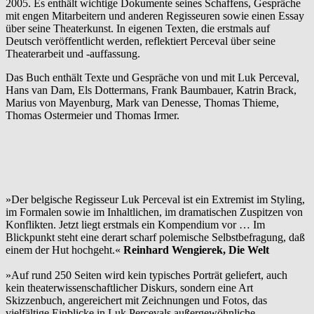
2005. Es enthält wichtige Dokumente seines Schaffens, Gespräche
mit engen Mitarbeitern und anderen Regisseuren sowie einen Essay
über seine Theaterkunst. In eigenen Texten, die erstmals auf
Deutsch veröffentlicht werden, reflektiert Perceval über seine
Theaterarbeit und -auffassung.
Das Buch enthält Texte und Gespräche von und mit Luk Perceval,
Hans van Dam, Els Dottermans, Frank Baumbauer, Katrin Brack,
Marius von Mayenburg, Mark van Denesse, Thomas Thieme,
Thomas Ostermeier und Thomas Irmer.
»Der belgische Regisseur Luk Perceval ist ein Extremist im Styling,
im Formalen sowie im Inhaltlichen, im dramatischen Zuspitzen von
Konflikten. Jetzt liegt erstmals ein Kompendium vor … Im
Blickpunkt steht eine derart scharf polemische Selbstbefragung, daß
einem der Hut hochgeht.«
Reinhard Wengierek, Die Welt
»Auf rund 250 Seiten wird kein typisches Porträt geliefert, auch
kein theaterwissenschaftlicher Diskurs, sondern eine Art
Skizzenbuch, angereichert mit Zeichnungen und Fotos, das
vielfältige Einblicke in Luk Percevals außergewöhnliche