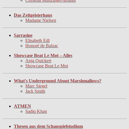
Cornelia Munzinger-Brandt
Das Zeitgeisterhaus
Madame Nielsen
Sarrasine
Elisabeth Edl
Honoré de Balzac
Showcase Beat Le Mot – Alles
Anja Quickert
Showcase Beat Le Mot
What's Underground About Marshmallows?
Marc Siegel
Jack Smith
ATMEN
Sadiq Khan
Thesen aus dem Schauspielstudium