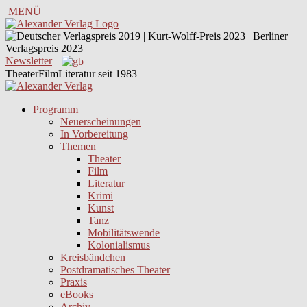
MENÜ
Newsletter
TheaterFilmLiteratur seit 1983
Programm
Neuerscheinungen
In Vorbereitung
Themen
Theater
Film
Literatur
Krimi
Kunst
Tanz
Mobilitätswende
Kolonialismus
Kreisbändchen
Postdramatisches Theater
Praxis
eBooks
Archiv