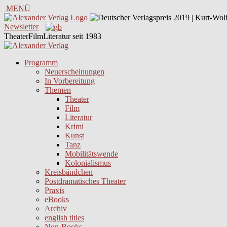
MENÜ
Newsletter
TheaterFilmLiteratur seit 1983
Programm
Neuerscheinungen
In Vorbereitung
Themen
Theater
Film
Literatur
Krimi
Kunst
Tanz
Mobilitätswende
Kolonialismus
Kreisbändchen
Postdramatisches Theater
Praxis
eBooks
Archiv
english titles
Non-Books