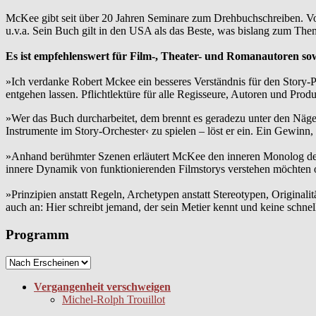
McKee gibt seit über 20 Jahren Seminare zum Drehbuchschreiben. Vo
u.v.a. Sein Buch gilt in den USA als das Beste, was bislang zum The
Es ist empfehlenswert für Film-, Theater- und Romanautoren sowie
»Ich verdanke Robert Mckee ein besseres Verständnis für den Story
entgehen lassen. Pflichtlektüre für alle Regisseure, Autoren und Pro
»Wer das Buch durcharbeitet, dem brennt es geradezu unter den Näge
Instrumente im Story-Orchester‹ zu spielen – löst er ein. Ein Gewinn
»Anhand berühmter Szenen erläutert McKee den inneren Monolog der Fig
innere Dynamik von funktionierenden Filmstorys verstehen möchten
»Prinzipien anstatt Regeln, Archetypen anstatt Stereotypen, Origin
auch an: Hier schreibt jemand, der sein Metier kennt und keine schnel
Programm
Vergangenheit verschweigen
Michel-Rolph Trouillot