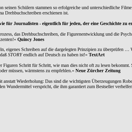
n seinen Schülern stammen so erfolgreiche und unterschiedliche Film
ma Drehbuchschreiben erschienen ist.
 für Journalisten - eigentlich für jeden, der eine Geschichte zu e
-Prozess, das Drehbuchschreiben, die Figurenentwicklung und die Psyc
duzenten!«
Quincy Jones
ln, eigenes Schreiben auf die dargelegten Prinzipien zu überprüfen …
, daß
STORY
endlich auf Deutsch zu haben ist!«
TextArt
uren Schritt für Schritt, wie man dies nicht oft zu lesen bekommt. Sei
 oder müssen, wärmstens zu empfehlen.«
Neue Zürcher Zeitung
alität anstatt Wiederholung: Das sind die wichtigsten Überzeugungen 
len Wundermittel verspricht, die ihm garantiert zum Bestseller verhelfe