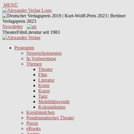
MENÜ
Newsletter
TheaterFilmLiteratur seit 1983
Programm
Neuerscheinungen
In Vorbereitung
Themen
Theater
Film
Literatur
Krimi
Kunst
Tanz
Mobilitätswende
Kolonialismus
Kreisbändchen
Postdramatisches Theater
Praxis
eBooks
Archiv