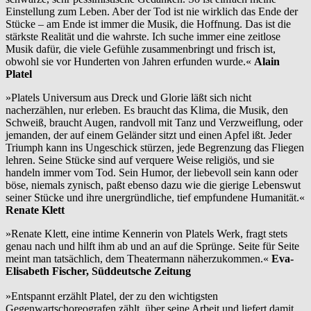
Einstellung zum Leben. Aber der Tod ist nie wirklich das Ende der
Stücke – am Ende ist immer die Musik, die Hoffnung. Das ist die
stärkste Realität und die wahrste. Ich suche immer eine zeitlose
Musik dafür, die viele Gefühle zusammenbringt und frisch ist,
obwohl sie vor Hunderten von Jahren erfunden wurde.«
Alain
Platel
»Platels Universum aus Dreck und Glorie läßt sich nicht
nacherzählen, nur erleben. Es braucht das Klima, die Musik, den
Schweiß, braucht Augen, randvoll mit Tanz und Verzweiflung, oder
jemanden, der auf einem Geländer sitzt und einen Apfel ißt. Jeder
Triumph kann ins Ungeschick stürzen, jede Begrenzung das Fliegen
lehren. Seine Stücke sind auf verquere Weise religiös, und sie
handeln immer vom Tod. Sein Humor, der liebevoll sein kann oder
böse, niemals zynisch, paßt ebenso dazu wie die gierige Lebenswut
seiner Stücke und ihre unergründliche, tief empfundene Humanität.«
Renate Klett
»Renate Klett, eine intime Kennerin von Platels Werk, fragt stets
genau nach und hilft ihm ab und an auf die Sprünge. Seite für Seite
meint man tatsächlich, dem Theatermann näherzukommen.«
Eva-
Elisabeth Fischer, Süddeutsche Zeitung
»Entspannt erzählt Platel, der zu den wichtigsten
Gegenwartschoreografen zählt, über seine Arbeit und liefert damit