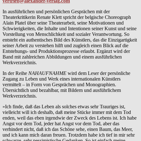
vertrieb@alexander-verlag.com
In ausführlichen und persönlichen Gesprächen mit der
Theaterkritikerin Renate Klett spricht der belgische Choreograph
Alain Platel über seine Theaterarbeit, seine Motivationen und
Schwierigkeiten, die Inhalte und Intentionen seiner Kunst und seine
Vorstellung von Menschlichkeit und sozialer Verantwortung. So
entsteht ein authentisches Bild des Künstlers, das die Einzigartigkeit
seiner Arbeit zu verstehen hilft und zugleich einen Blick auf die
Entstehungs- und Produktionsprozesse erlaubt. Ergänzt wird der
Band mit zahlreichen Abbildungen und einem ausführlichen
Werkverzeichnis.
In der Reihe
NAHAUFNAHME
wird dem Leser der persönliche
Zugang zu Leben und Werk eines internationalen Künstlers
vermittelt – in Form von Gesprächen und Monographien.
Übersichtlich und bezahlbar, mit Bildern und ausführlichem
Werkverzeichnis.
»Ich finde, daß das Leben als solches etwas sehr Trauriges ist,
vielleicht will ich deshalb, daß meine Stücke immer mit dem Tod
enden, weil das eben irgendwie der Zweck des Lebens ist. Ich habe
Angst vor dem Tod, jeder hat Angst vor dem Tod, aber das
verhindert nicht, daß ich das Schöne sehe, einen Baum, das Meer,
und ich kann mich daran freuen. Trotzdem habe ich tief in mir sehr
schwarze, sehr pessimistische Gedanken. So ist einfach meine