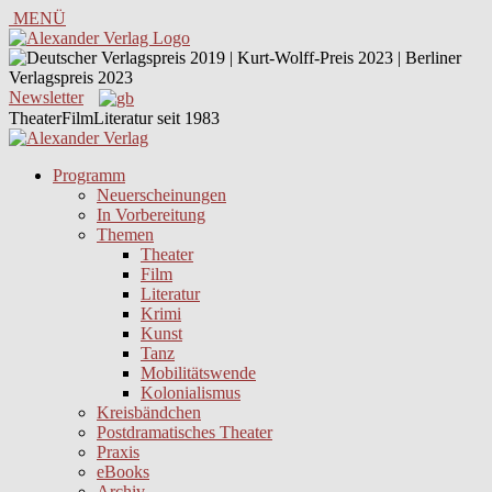
MENÜ
Newsletter
TheaterFilmLiteratur seit 1983
Programm
Neuerscheinungen
In Vorbereitung
Themen
Theater
Film
Literatur
Krimi
Kunst
Tanz
Mobilitätswende
Kolonialismus
Kreisbändchen
Postdramatisches Theater
Praxis
eBooks
Archiv