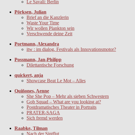
Le Savali: Berlin
Pörksen, Julian
Brief an die Kanzlerin
Waste Your Time
Wir wollen Plankton sein
Verschwende deine Zeit
Portmann, Alexandra
itw : im dialog. Festivals als Innovationsmotor?
Possmann, Jan-Philipp
Dilettantische Forschung
quickert, anja
Showcase Beat Le Mot – Alles
Quiñones, Aenne
She She Pop – Mehr als sieben Schwestern
Gob Squad – What are you looking at?
Postdramatisches Theater in Portraits
PRATER-SAGA
Sich fremd werden
Raabke, Tilman
Nach der Sintflut